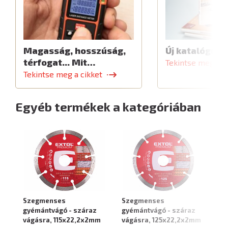
Magasság, hosszúság,
Új katalógus
térfogat... Mit…
Tekintse meg a c
Tekintse meg a cikket
Egyéb termékek a kategóriában
Szegmenses
Szegmenses
S
gyémántvágó - száraz
gyémántvágó - száraz
gy
vágásra, 115x22,2x2mm
vágásra, 125x22,2x2mm
vá