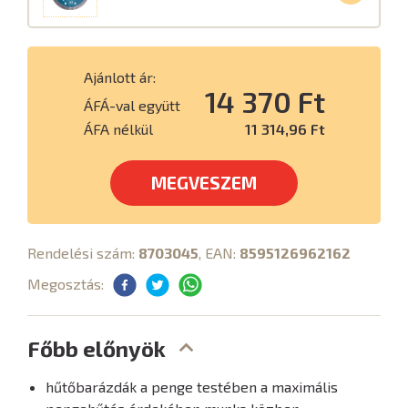
Ajánlott ár:
14 370 Ft
ÁFÁ-val együtt
ÁFA nélkül
11 314,96 Ft
MEGVESZEM
Rendelési szám:
8703045
, EAN:
8595126962162
Megosztás:
Főbb előnyök
hűtőbarázdák a penge testében a maximális