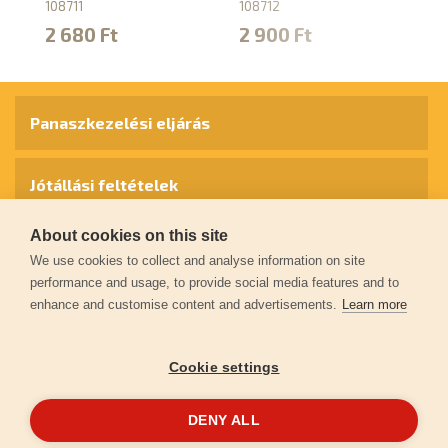
1
108711
108712
10
2 680 Ft
2 900 Ft
4
Panaszkezelési eljárás
Jótállási feltételek
About cookies on this site
Személyes adatok védelme
We use cookies to collect and analyse information on site
performance and usage, to provide social media features and to
enhance and customise content and advertisements.
Learn more
Kapcsolat
Cookie settings
Garancia regisztráció
DENY ALL
© 2026
extol.hu
- Minden jog fenntartva