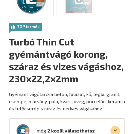
TOP termék
Turbó Thin Cut
gyémántvágó korong,
száraz és vizes vágáshoz,
230x22,2x2mm
Gyémánt vágótárcsa beton, falazat, kő, tégla, gránit,
csempe, márvány, pala, kvarc, üveg, porcelán, kerámia
és tetőcserép száraz és nedves vágásához.
még
2 közül választhatsz