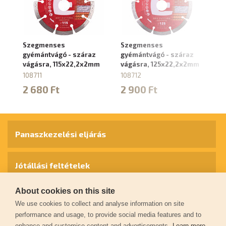
Szegmenses
Szegmenses
G
gyémántvágó - száraz
gyémántvágó - száraz
s
vágásra, 115x22,2x2mm
vágásra, 125x22,2x2mm
1
108711
108712
10
2 680 Ft
2 900 Ft
5
Panaszkezelési eljárás
Jótállási feltételek
About cookies on this site
Személyes adatok védelme
We use cookies to collect and analyse information on site
performance and usage, to provide social media features and to
enhance and customise content and advertisements.
Learn more