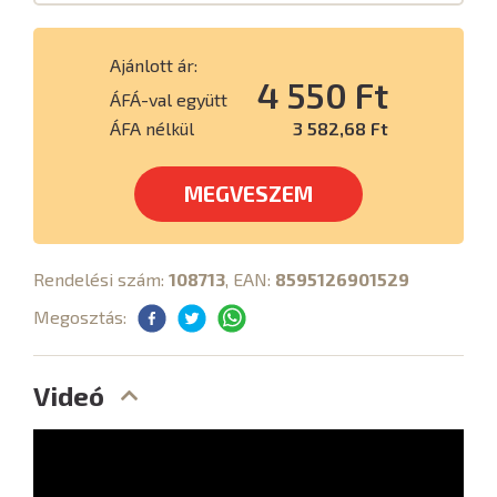
Ajánlott ár:
4 550 Ft
ÁFÁ-val együtt
ÁFA nélkül
3 582,68 Ft
MEGVESZEM
Rendelési szám:
108713
, EAN:
8595126901529
Megosztás:
Videó