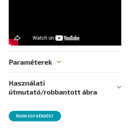
Paraméterek
Használati
útmutató/robbantott ábra
ÍRJON EGY KÉRDÉST