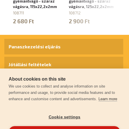
gyémántvágó - száraz
gyémántvágó - száraz
gy
vágásra, 115x22,2x2mm
vágásra, 125x22,2x2mm
vá
1
108711
108712
10
2 680 Ft
2 900 Ft
4
Panaszkezelési eljárás
Jótállási feltételek
About cookies on this site
Személyes adatok védelme
We use cookies to collect and analyse information on site
performance and usage, to provide social media features and to
enhance and customise content and advertisements.
Learn more
Kapcsolat
Cookie settings
Garancia regisztráció