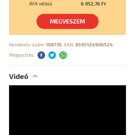
ÁFA nélkül
6 952,76 Ft
MEGVESZEM
Rendelési szám:
108735
, EAN:
8595126906524
Megosztás:
Videó