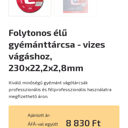
Folytonos élű
gyémánttárcsa - vizes
vágáshoz,
230x22,2x2,8mm
Kiváló minőségű gyémánt vágótárcsák
professzionális és félprofesszionális használatra
megfizethető áron.
Ajánlott ár:
8 830 Ft
ÁFÁ-val együtt