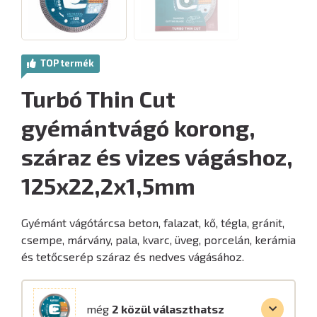
TOP termék
Turbó Thin Cut
gyémántvágó korong,
száraz és vizes vágáshoz,
125x22,2x1,5mm
Gyémánt vágótárcsa beton, falazat, kő, tégla, gránit,
csempe, márvány, pala, kvarc, üveg, porcelán, kerámia
és tetőcserép száraz és nedves vágásához.
még
2 közül választhatsz