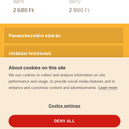
1
108711
108712
10
2 680 Ft
2 900 Ft
4
Panaszkezelési eljárás
Jótállási feltételek
About cookies on this site
Személyes adatok védelme
We use cookies to collect and analyse information on site
performance and usage, to provide social media features and to
enhance and customise content and advertisements.
Learn more
Kapcsolat
Cookie settings
Garancia regisztráció
DENY ALL
© 2026
extol.hu
- Minden jog fenntartva