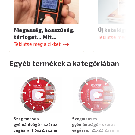
Magasság, hosszúság,
Új katalógus
térfogat... Mit…
Tekintse meg a c
Tekintse meg a cikket
Egyéb termékek a kategóriában
Szegmenses
Szegmenses
S
gyémántvágó - száraz
gyémántvágó - száraz
gy
vágásra, 115x22,2x2mm
vágásra, 125x22,2x2mm
vá