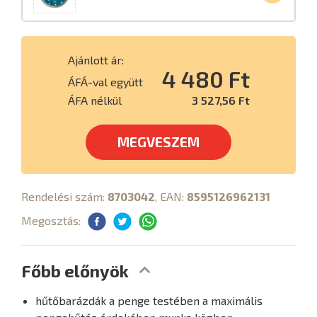
Ajánlott ár:
4 480 Ft
ÁFÁ-val együtt
ÁFA nélkül
3 527,56 Ft
MEGVESZEM
Rendelési szám:
8703042
, EAN:
8595126962131
Megosztás:
Főbb előnyök
hűtőbarázdák a penge testében a maximális