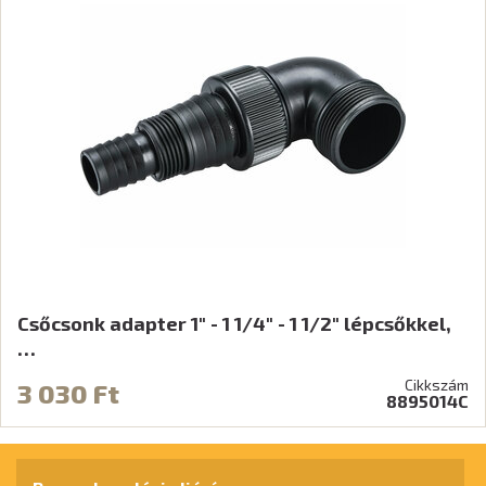
Csőcsonk adapter 1" - 1 1/4" - 1 1/2" lépcsőkkel,
…
Cikkszám
3 030 Ft
8895014C