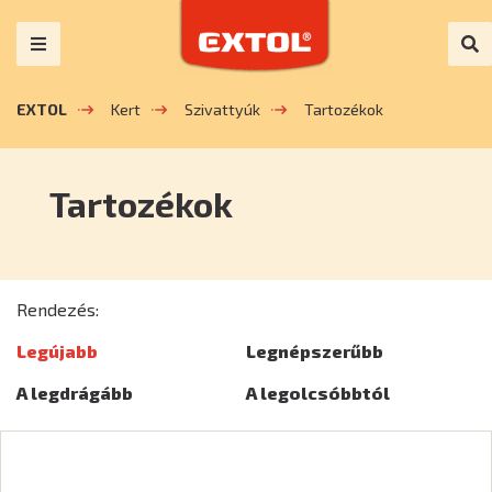
EXTOL
Kert
Szivattyúk
Tartozékok
Tartozékok
Rendezés:
Legújabb
Legnépszerűbb
A legdrágább
A legolcsóbbtól