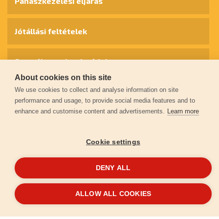
Panaszkezelési eljárás
Jótállási feltételek
Személyes adatok védelme
About cookies on this site
We use cookies to collect and analyse information on site
Kapcsolat
performance and usage, to provide social media features and to
enhance and customise content and advertisements.
Learn more
Garancia regisztráció
Cookie settings
© 2026
extol.hu
- Minden jog fenntartva
DENY ALL
Létrehozta
FEO
ALLOW ALL COOKIES