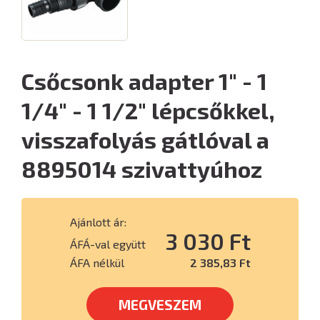
Csőcsonk adapter 1" - 1
1/4" - 1 1/2" lépcsőkkel,
visszafolyás gátlóval a
8895014 szivattyúhoz
Ajánlott ár:
3 030 Ft
ÁFÁ-val együtt
ÁFA nélkül
2 385,83 Ft
MEGVESZEM