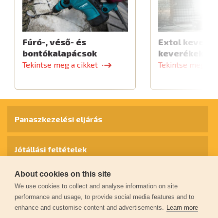
Fúró-, véső- és
Extol keverők
bontókalapácsok
keverékekhe
Tekintse meg a cikket
Tekintse meg a c
Panaszkezelési eljárás
Jótállási feltételek
About cookies on this site
Személyes adatok védelme
We use cookies to collect and analyse information on site
performance and usage, to provide social media features and to
enhance and customise content and advertisements.
Learn more
Kapcsolat