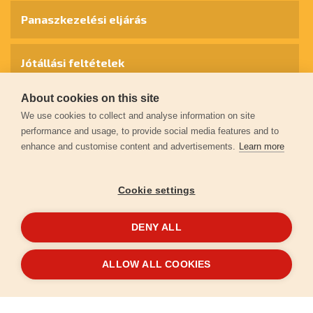
Panaszkezelési eljárás
Jótállási feltételek
About cookies on this site
Személyes adatok védelme
We use cookies to collect and analyse information on site
performance and usage, to provide social media features and to
enhance and customise content and advertisements.
Learn more
Kapcsolat
Cookie settings
Garancia regisztráció
DENY ALL
© 2026
extol.hu
- Minden jog fenntartva
ALLOW ALL COOKIES
Létrehozta
FEO