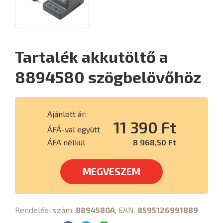
Tartalék akkutöltő a
8894580 szögbelövőhöz
Ajánlott ár:
11 390 Ft
ÁFÁ-val együtt
ÁFA nélkül
8 968,50 Ft
MEGVESZEM
Rendelési szám:
8894580A
, EAN:
8595126991889