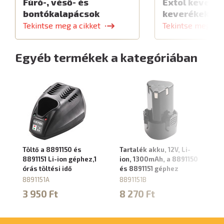
Fúró-, véső- és
Extol keverők
bontókalapácsok
keverékekhe
Tekintse meg a cikket
Tekintse meg a c
Egyéb termékek a kategóriában
Töltő a 8891150 és
Tartalék akku, 12V, Li-
Ak
8891151 Li-ion géphez,1
ion, 1300mAh, a 8891150
Li
órás töltési idő
és 8891151 géphez
87
8891151A
8891151B
1
3 950 Ft
8 270 Ft