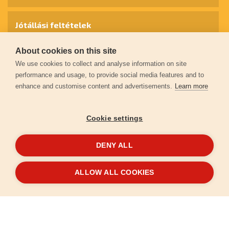
Jótállási feltételek
About cookies on this site
Személyes adatok védelme
We use cookies to collect and analyse information on site
performance and usage, to provide social media features and to
enhance and customise content and advertisements.
Learn more
Kapcsolat
Cookie settings
Garancia regisztráció
DENY ALL
© 2026
extol.hu
- Minden jog fenntartva
ALLOW ALL COOKIES
Létrehozta
FEO