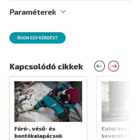
Paraméterek
ÍRJON EGY KÉRDÉST
Kapcsolódó cikkek
Fúró-, véső- és
Extol keverők
bontókalapácsok
keverékekhe