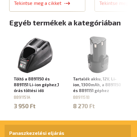
Tekintse meg a cikket
Tekintse meg a c
Egyéb termékek a kategóriában
Töltő a 8891150 és
Tartalék akku, 12V, Li-
Ak
8891151 Li-ion géphez,1
ion, 1300mAh, a 8891150
Li
órás töltési idő
és 8891151 géphez
87
8891151A
8891151B
1
3 950 Ft
8 270 Ft
Panaszkezelési eljárás