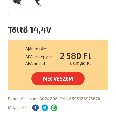
Töltő 14,4V
Ajánlott ár:
2 580 Ft
ÁFÁ-val együtt
ÁFA nélkül
2 031,50 Ft
MEGVESZEM
Rendelési szám:
402420A
, EAN:
8595126975674
Megosztás: