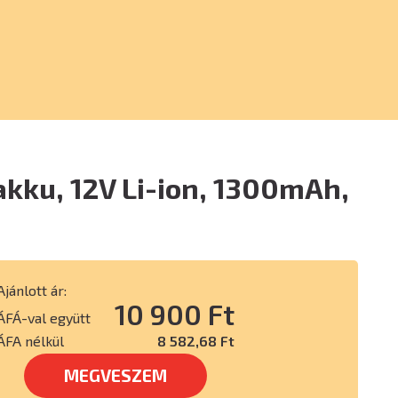
akku, 12V Li-ion, 1300mAh,
Ajánlott ár:
10 900 Ft
ÁFÁ-val együtt
ÁFA nélkül
8 582,68 Ft
MEGVESZEM