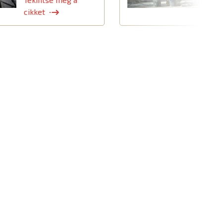
cikket
c