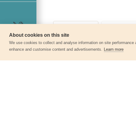
About cookies on this site
Szerviz
We use cookies to collect and analyse information on site performance 
enhance and customise content and advertisements.
Learn more
Egyéb termékek a kate
Töltő a 8891150 és 8891151 Li-ion
géphez,1 órás töltési idő