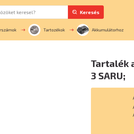
Keresés
erszámok
Tartozékok
Akkumulátorhoz
Tartalék 
3 SARU;