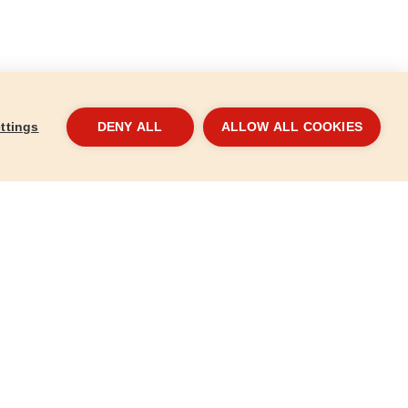
ttings
DENY ALL
ALLOW ALL COOKIES
V, Li-ion,
Pót töltő, 16,6V, Li-ion
Akku
150
8791151A