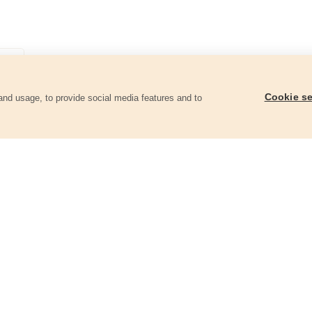
Cookie se
and usage, to provide social media features and to
góriában
Tartalék akku, 12V, Li-ion, 1300mAh, a
Akkumulátor elem 16,6
8891150 és 8891151 géphez
2000mAh