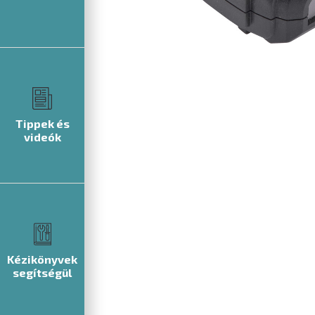
Tippek és
videók
Kézikönyvek
segítségül