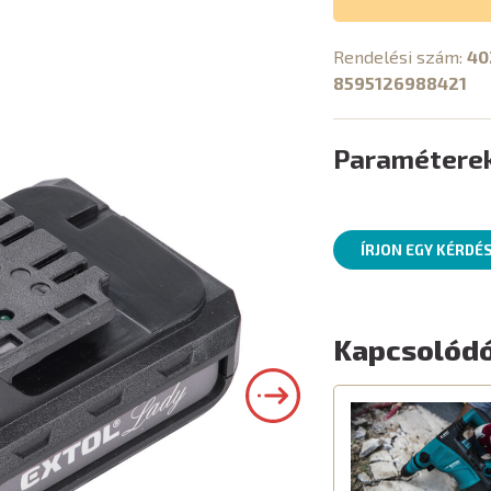
Rendelési szám:
40
8595126988421
Paramétere
ÍRJON EGY KÉRDÉ
Kapcsolódó