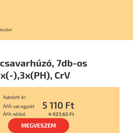
készlet
 csavarhúzó, 7db-os
3x(-),3x(PH), CrV
Ajánlott ár:
5 110 Ft
ÁFÁ-val együtt
ÁFA nélkül
4 023,62 Ft
MEGVESZEM