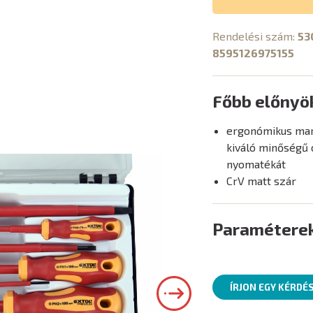
Rendelési szám:
53
8595126975155
Főbb előnyö
ergonómikus mark
kiváló minőségű 
nyomatékát
CrV matt szár
Paramétere
ÍRJON EGY KÉRDÉ