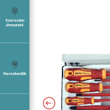
Szerszám
útmutató
Kereskedők