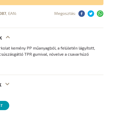
087
, EAN:
Megosztás:
k
olat kemény PP műanyagból, a felületén lágyított,
csúszásgátló TPR gumival, növelve a csavarhúzó
k
ST