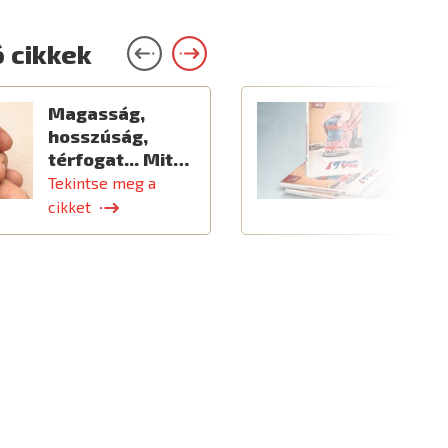
 cikkek
Magasság,
Ú
hosszúság,
térfogat... Mit…
Tekintse meg a
T
cikket
c