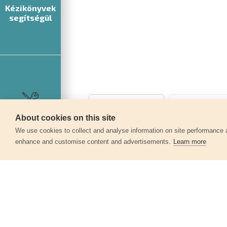
Kézikönyvek
segítségül
Szerviz
About cookies on this site
We use cookies to collect and analyse information on site performance 
enhance and customise content and advertisements.
Learn more
Egyéb termékek a kate