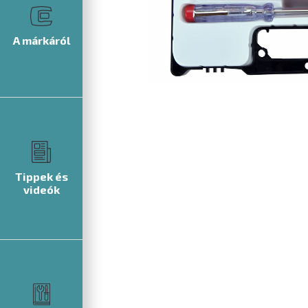
A márkáról
Tippek és
videók