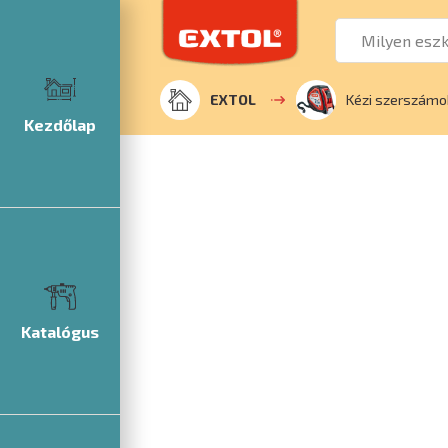
EXTOL
Kézi szerszámo
Kezdőlap
Katalógus