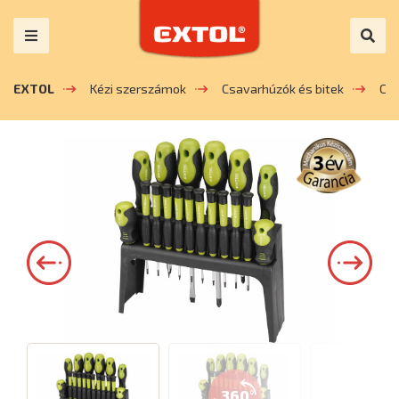
EXTOL
Kézi szerszámok
Csavarhúzók és bitek
Csa
360°