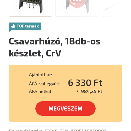
TOP termék
Csavarhúzó, 18db-os
készlet, CrV
Ajánlott ár:
6 330 Ft
ÁFÁ-val együtt
ÁFA nélkül
4 984,25 Ft
MEGVESZEM
Rendelési szám:
53145
, EAN:
8595126959902