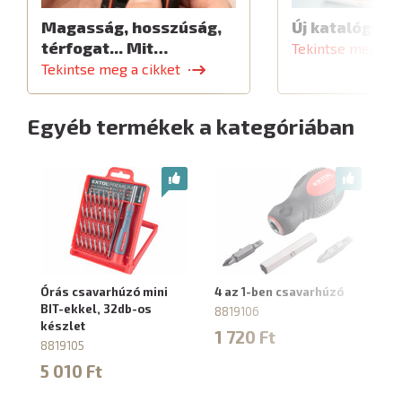
Magasság, hosszúság,
Új katalógus
térfogat... Mit…
Tekintse meg a c
Tekintse meg a cikket
Egyéb termékek a kategóriában
Órás csavarhúzó mini
4 az 1-ben csavarhúzó
Ra
BIT-ekkel, 32db-os
du
8819106
készlet
2
1 720 Ft
8819105
5
5 010 Ft
2