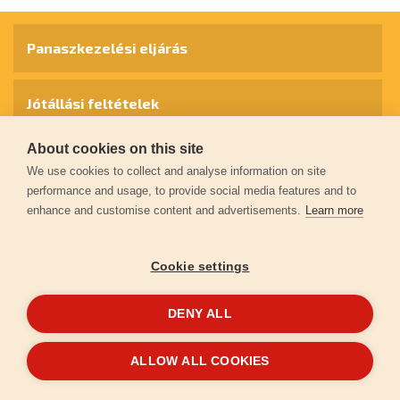
Panaszkezelési eljárás
Jótállási feltételek
About cookies on this site
Személyes adatok védelme
We use cookies to collect and analyse information on site
performance and usage, to provide social media features and to
enhance and customise content and advertisements.
Learn more
Kapcsolat
Cookie settings
Garancia regisztráció
DENY ALL
© 2026
extol.hu
- Minden jog fenntartva
ALLOW ALL COOKIES
Létrehozta
FEO