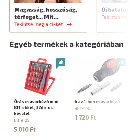
Magasság, hosszúság,
Új katalógus
térfogat... Mit…
Tekintse meg a c
Tekintse meg a cikket
Egyéb termékek a kategóriában
Órás csavarhúzó mini
4 az 1-ben csavarhúzó
Ra
BIT-ekkel, 32db-os
ké
8819106
készlet
5
1 720 Ft
8819105
3
5 010 Ft