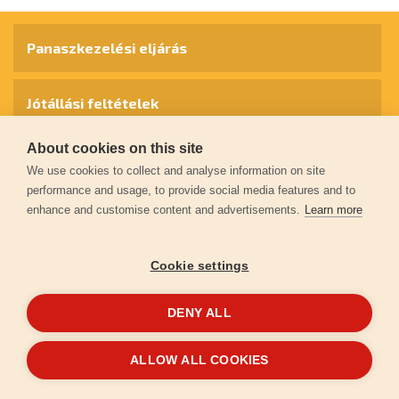
Panaszkezelési eljárás
Jótállási feltételek
About cookies on this site
Személyes adatok védelme
We use cookies to collect and analyse information on site
performance and usage, to provide social media features and to
enhance and customise content and advertisements.
Learn more
Kapcsolat
Cookie settings
Garancia regisztráció
DENY ALL
© 2026
extol.hu
- Minden jog fenntartva
ALLOW ALL COOKIES
Létrehozta
FEO