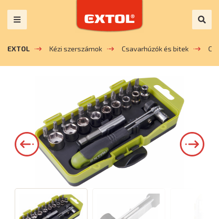
EXTOL
Kézi szerszámok
Csavarhúzók és bitek
Csa