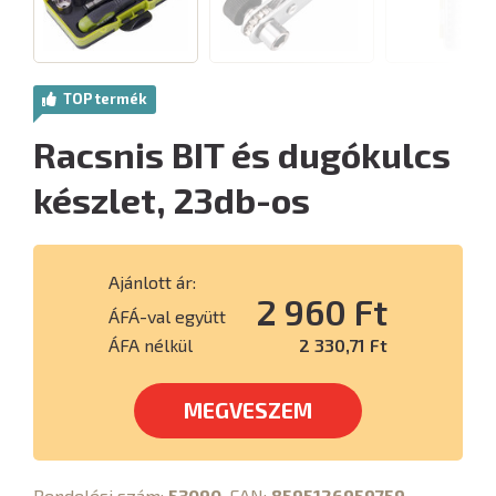
TOP termék
Racsnis BIT és dugókulcs
készlet, 23db-os
Ajánlott ár:
2 960 Ft
ÁFÁ-val együtt
ÁFA nélkül
2 330,71 Ft
MEGVESZEM
Rendelési szám:
53090
, EAN:
8595126959759