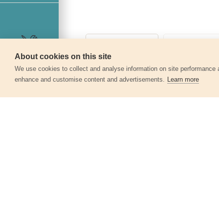
About cookies on this site
Szerviz
360°
We use cookies to collect and analyse information on site performance 
enhance and customise content and advertisements.
Learn more
Egyéb termékek a kate
Órás csavarhúzó mini BIT-ekkel,
32db-os készlet