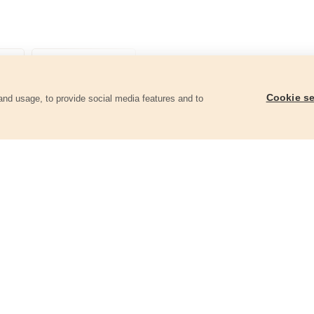
Cookie se
and usage, to provide social media features and to
góriában
4 az 1-ben csavarhúzó
Racsnis BIT és dugóku
23db-os
8819106