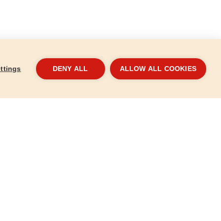
ttings
DENY ALL
ALLOW ALL COOKIES
lcs készlet,
Racsnis BIT csavarhúzó készlet,
Csav
38db-os
5314