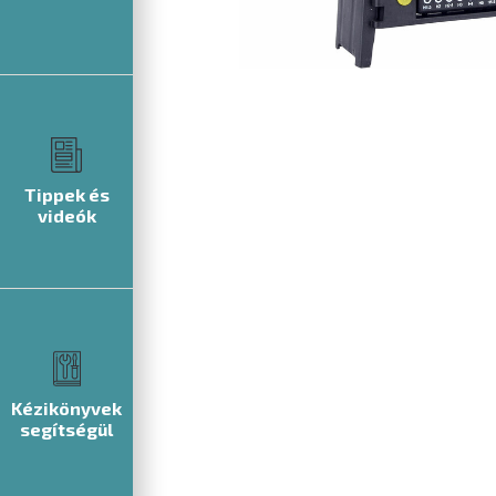
Tippek és
videók
Kézikönyvek
segítségül