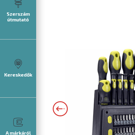
Szerszám
útmutató
Kereskedők
A márkáról