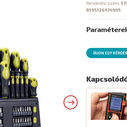
Rendelési szám:
53
8595126974905
Paramétere
ÍRJON EGY KÉRDÉ
Kapcsolódó