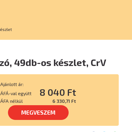
készlet
ó, 49db-os készlet, CrV
Ajánlott ár:
8 040 Ft
ÁFÁ-val együtt
ÁFA nélkül
6 330,71 Ft
MEGVESZEM