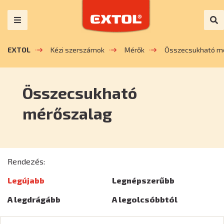
EXTOL
Kézi szerszámok
Mérők
Összecsukható m
Összecsukható
mérőszalag
Rendezés:
Legújabb
Legnépszerűbb
A legdrágább
A legolcsóbbtól