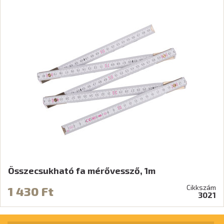
Összecsukható fa mérővessző, 1m
Cikkszám
1 430 Ft
3021