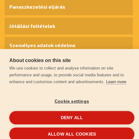
Panaszkezelési eljárás
Jótállási feltételek
Személyes adatok védelme
About cookies on this site
Kapcsolat
We use cookies to collect and analyse information on site
performance and usage, to provide social media features and to
enhance and customise content and advertisements.
Learn more
Garancia regisztráció
Cookie settings
© 2026
extol.hu
- Minden jog fenntartva
DENY ALL
Létrehozta
FEO
ALLOW ALL COOKIES