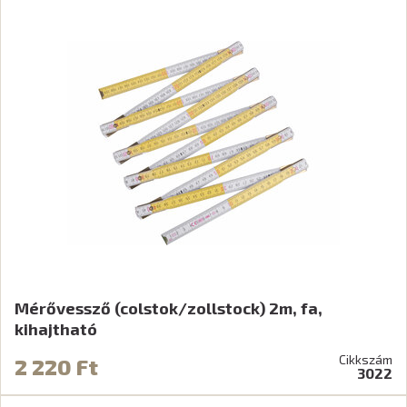
Mérővessző (colstok/zollstock) 2m, fa,
kihajtható
Cikkszám
2 220 Ft
3022