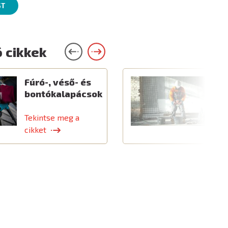
ST
 cikkek
Fúró-, véső- és
E
bontókalapácsok
é
k
Tekintse meg a
T
cikket
c