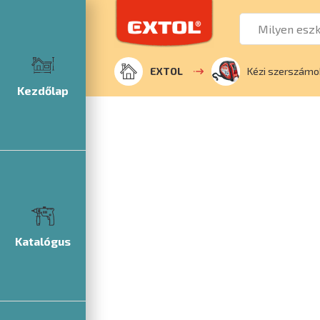
EXTOL
Kézi szerszámo
Kezdőlap
Katalógus