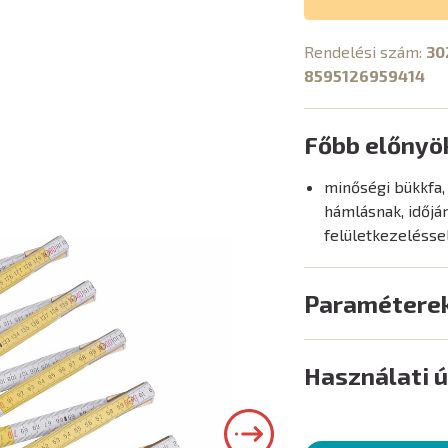
Rendelési szám:
30
8595126959414
Főbb előnyö
minőségi bükkfa,
hámlásnak, időjá
felületkezelésse
Paramétere
Használati 