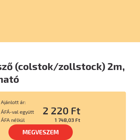
ő (colstok/zollstock) 2m,
tható
Ajánlott ár:
2 220 Ft
ÁFÁ-val együtt
ÁFA nélkül
1 748,03 Ft
MEGVESZEM