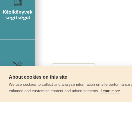
Kézikönyvek
segítségül
Szerviz
About cookies on this site
We use cookies to collect and analyse information on site performance 
enhance and customise content and advertisements.
Learn more
Egyéb termékek a kate