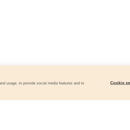
Cookie se
and usage, to provide social media features and to
góriában