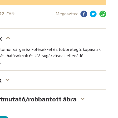
22
, EAN:
Megosztás:
k
 tömör sárgaréz kötésekkel és többrétegű, kopásnak,
rási hatásoknak és UV-sugárzásnak ellenálló
l
k
útmutató/robbantott ábra