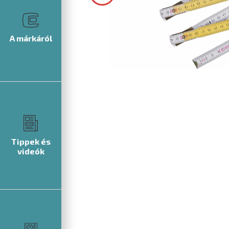
A márkáról
Tippek és
videók