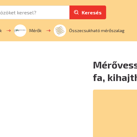
Keresés
k
Mérők
Összecsukható mérőszalag
Mérővessz
fa, kihaj