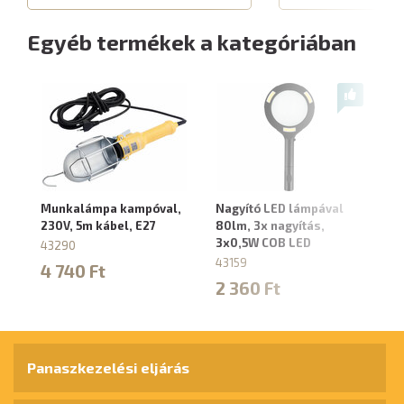
Egyéb termékek a kategóriában
Munkalámpa kampóval,
Nagyító LED lámpával
L
230V, 5m kábel, E27
80lm, 3x nagyítás,
LE
3x0,5W COB LED
Li
43290
43159
43
4 740 Ft
2 360 Ft
7
Panaszkezelési eljárás