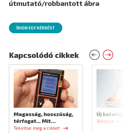
útmutató/robbantott ábra
ÍRJON EGY KÉRDÉST
Kapcsolódó cikkek
Magasság, hosszúság,
Új katalógus
térfogat... Mit…
Tekintse meg a c
Tekintse meg a cikket