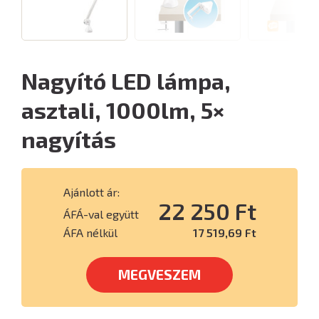
Nagyító LED lámpa,
asztali, 1000lm, 5×
nagyítás
Ajánlott ár:
22 250 Ft
ÁFÁ-val együtt
ÁFA nélkül
17 519,69 Ft
MEGVESZEM