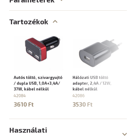
Tartozékok
Autós töltő, szivargyujtó
Hálózati USB töltő
US
/ dupla USB, 1,0A+3,4A/
adapter, 2,4A / 12W,
né
37W, kábel nélkül
kábel nélkül
4
42084
42086
1
3610 Ft
3530 Ft
Használati