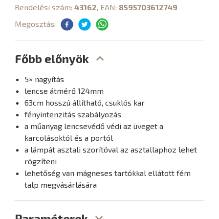
Rendelési szám:
43162
, EAN:
8595703612749
Megosztás:
Főbb előnyök
5× nagyítás
lencse átmérő 124mm
63cm hosszú állítható, csuklós kar
fényintenzitás szabályozás
a műanyag lencsevédő védi az üveget a
karcolásoktól és a portól
a lámpát asztali szorítóval az asztallaphoz lehet
rögzíteni
lehetőség van mágneses tartókkal ellátott fém
talp megvásárlására
Paraméterek