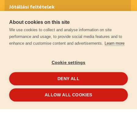
Jótállási feltételek
About cookies on this site
Személyes adatok védelme
We use cookies to collect and analyse information on site
performance and usage, to provide social media features and to
enhance and customise content and advertisements.
Learn more
Kapcsolat
Cookie settings
Garancia regisztráció
DENY ALL
© 2026
extol.hu
- Minden jog fenntartva
ALLOW ALL COOKIES
Létrehozta
FEO