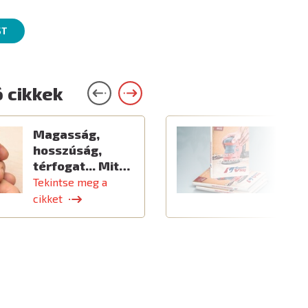
ST
 cikkek
Magasság,
Ú
hosszúság,
térfogat... Mit…
Tekintse meg a
T
cikket
c