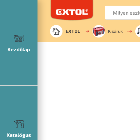
EXTOL
Kisáruk
Kezdőlap
Katalógus