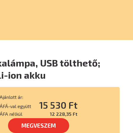
alámpa, USB tölthető;
i-ion akku
Ajánlott ár:
15 530 Ft
ÁFÁ-val együtt
ÁFA nélkül
12 228,35 Ft
MEGVESZEM