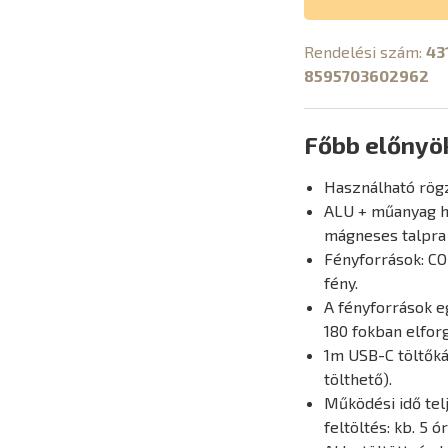
Rendelési szám:
43
8595703602962
Főbb előnyö
Használható rögz
ALU + műanyag há
mágneses talpra i
Fényforrások: CO
fény.
A fényforrások e
180 fokban elfor
1m USB-C töltőká
tölthető).
Működési idő telj
feltöltés: kb. 5 ór