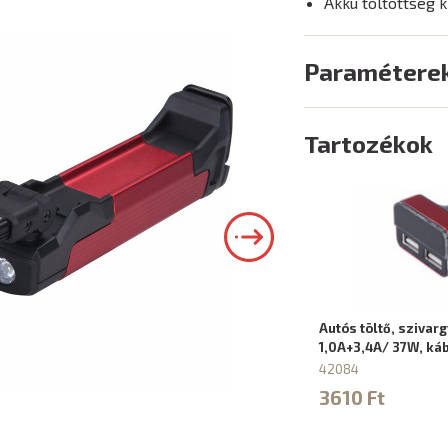
Akku töltöttség k
Paramétere
Tartozékok
Autós töltő, szivarg
1,0A+3,4A/ 37W, káb
42084
3610 Ft