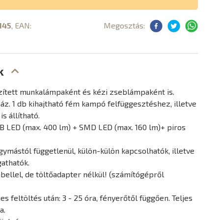
145
, EAN:
Megosztás:
k
ített munkalámpaként és kézi zseblámpaként is.
z. 1 db kihajtható fém kampó felfüggesztéshez, illetve
s állítható.
B LED (max. 400 lm) + SMD LED (max. 160 lm)+ piros
gymástól függetlenül, külön-külön kapcsolhatók, illetve
gathatók.
bellel, de töltőadapter nélkül! (számítógépről
es feltöltés után: 3 - 25 óra, fényerőtől függően. Teljes
a.