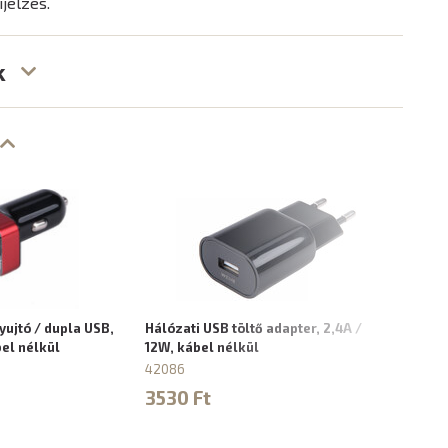
ijelzés.
k
yujtó / dupla USB,
Hálózati USB töltő adapter, 2,4A /
USB 
el nélkül
12W, kábel nélkül
420
42086
158
3530 Ft