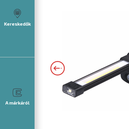
Kereskedők
A márkáról