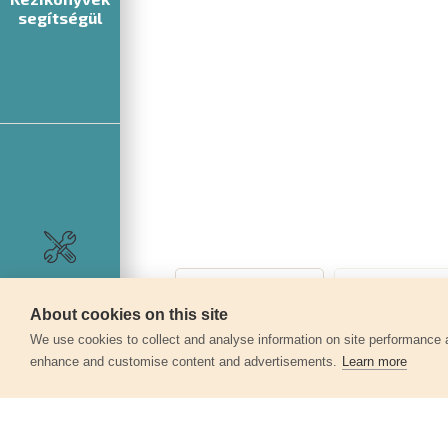
segítségül
Szerviz
About cookies on this site
360°
We use cookies to collect and analyse information on site performance 
enhance and customise content and advertisements.
Learn more
Egyéb termékek a kate