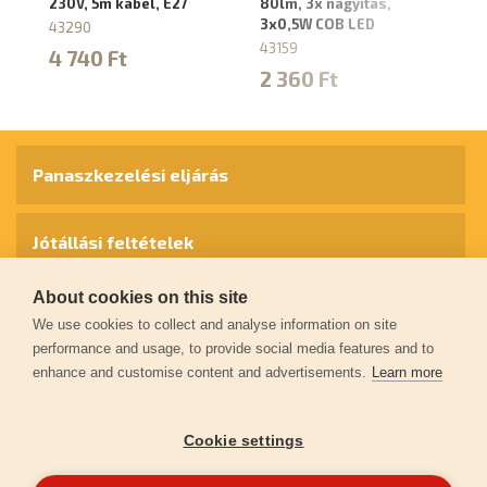
230V, 5m kábel, E27
80lm, 3x nagyítás,
as
3x0,5W COB LED
Lm
43290
tö
43159
4 740 Ft
43
2 360 Ft
1
Panaszkezelési eljárás
Jótállási feltételek
About cookies on this site
Személyes adatok védelme
We use cookies to collect and analyse information on site
performance and usage, to provide social media features and to
enhance and customise content and advertisements.
Learn more
Kapcsolat
Cookie settings
Garancia regisztráció