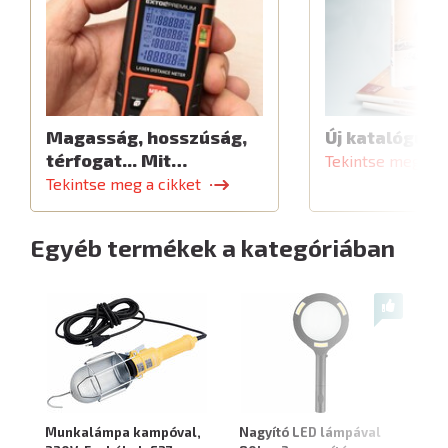
Magasság, hosszúság,
Új katalógus
térfogat... Mit…
Tekintse meg a c
Tekintse meg a cikket
Egyéb termékek a kategóriában
Munkalámpa kampóval,
Nagyító LED lámpával
Na