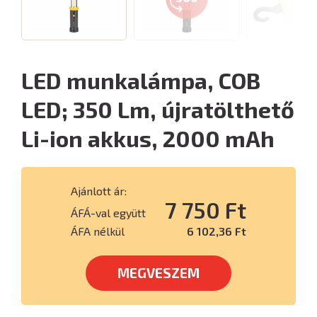
LED munkalámpa, COB
LED; 350 Lm, újratölthető
Li-ion akkus, 2000 mAh
Ajánlott ár:
7 750 Ft
ÁFÁ-val együtt
ÁFA nélkül
6 102,36 Ft
MEGVESZEM