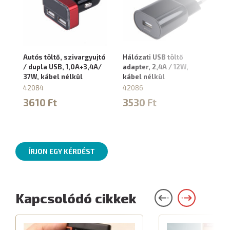
Autós töltő, szivargyujtó
Hálózati USB töltő
/ dupla USB, 1,0A+3,4A/
adapter, 2,4A / 12W,
37W, kábel nélkül
kábel nélkül
42084
42086
3610 Ft
3530 Ft
ÍRJON EGY KÉRDÉST
Kapcsolódó cikkek