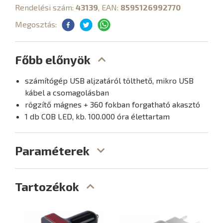
Rendelési szám:
43139
, EAN:
8595126992770
Megosztás:
Főbb előnyök
számítógép USB aljzatáról tölthető, mikro USB
kábel a csomagolásban
rögzítő mágnes + 360 fokban forgatható akasztó
1 db COB LED, kb. 100.000 óra élettartam
Paraméterek
Tartozékok