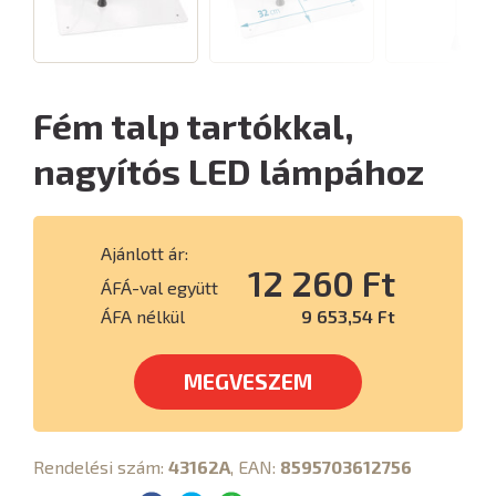
Fém talp tartókkal,
nagyítós LED lámpához
Ajánlott ár:
12 260 Ft
ÁFÁ-val együtt
ÁFA nélkül
9 653,54 Ft
MEGVESZEM
Rendelési szám:
43162A
, EAN:
8595703612756