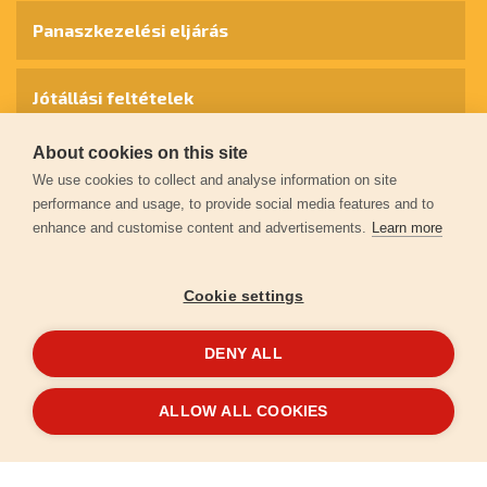
Panaszkezelési eljárás
Jótállási feltételek
About cookies on this site
Személyes adatok védelme
We use cookies to collect and analyse information on site
performance and usage, to provide social media features and to
enhance and customise content and advertisements.
Learn more
Kapcsolat
Cookie settings
Garancia regisztráció
DENY ALL
© 2026
extol.hu
- Minden jog fenntartva
ALLOW ALL COOKIES
Létrehozta
FEO