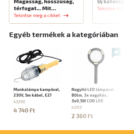
Magasság, hosszúság,
Új katalógus
térfogat... Mit…
Tekintse meg a c
Tekintse meg a cikket
Egyéb termékek a kategóriában
Munkalámpa kampóval,
Nagyító LED lámpával
L
230V, 5m kábel, E27
80lm, 3x nagyítás,
LE
3x0,5W COB LED
Li
43290
43159
43
4 740 Ft
2 360 Ft
7