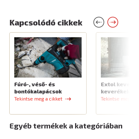
Kapcsolódó cikkek
Fúró-, véső- és
Extol keverők
bontókalapácsok
keverékekhe
Tekintse meg a cikket
Tekintse meg a c
Egyéb termékek a kategóriában