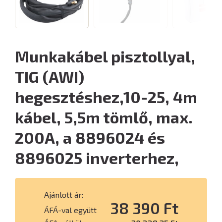
Munkakábel pisztollyal,
TIG (AWI)
hegesztéshez,10-25, 4m
kábel, 5,5m tömlő, max.
200A, a 8896024 és
8896025 inverterhez,
Ajánlott ár:
38 390 Ft
ÁFÁ-val együtt