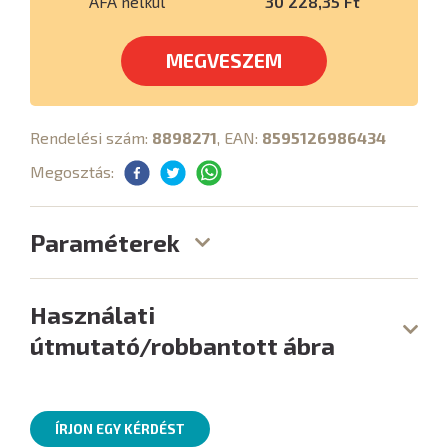
ÁFA nélkül
30 228,35 Ft
MEGVESZEM
Rendelési szám:
8898271
, EAN:
8595126986434
Megosztás:
Paraméterek
Használati
útmutató/robbantott ábra
ÍRJON EGY KÉRDÉST