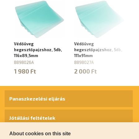
Védőüveg
Védőüveg
Mu
hegesztőpajzshoz, 5db,
hegesztőpajzshoz, 5db,
ké
116x89,5mm
111x91mm
50
8898026A
8898027A
8
1 980 Ft
2 000 Ft
2
Panaszkezelési eljárás
Jótállási feltételek
About cookies on this site
Személyes adatok védelme