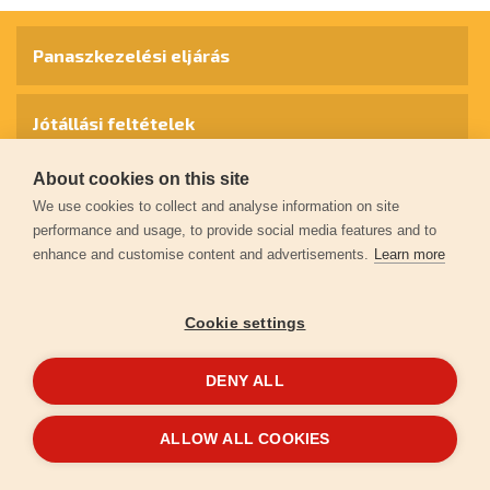
Panaszkezelési eljárás
Jótállási feltételek
About cookies on this site
Személyes adatok védelme
We use cookies to collect and analyse information on site
performance and usage, to provide social media features and to
enhance and customise content and advertisements.
Learn more
Kapcsolat
Cookie settings
Garancia regisztráció
DENY ALL
© 2026
extol.hu
- Minden jog fenntartva
ALLOW ALL COOKIES
Létrehozta
FEO