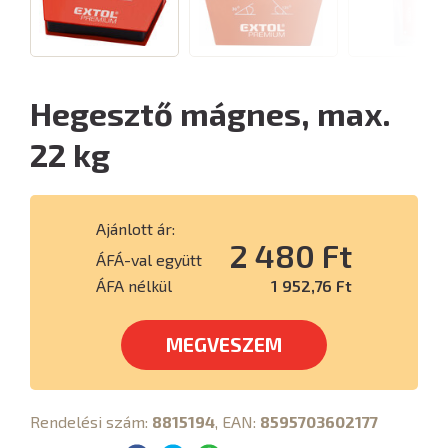
Hegesztő mágnes, max.
22 kg
Ajánlott ár:
2 480 Ft
ÁFÁ-val együtt
ÁFA nélkül
1 952,76 Ft
MEGVESZEM
Rendelési szám:
8815194
, EAN:
8595703602177