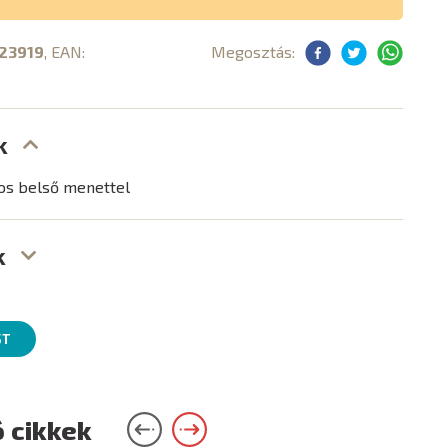
23919
, EAN:
Megosztás:
k
-os belső menettel
k
ST
 cikkek