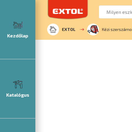
EXTOL
Kézi szerszámo
Kezdőlap
Katalógus