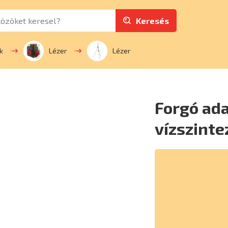
Keresés
k
Lézer
Lézer
Forgó ada
vízszinte