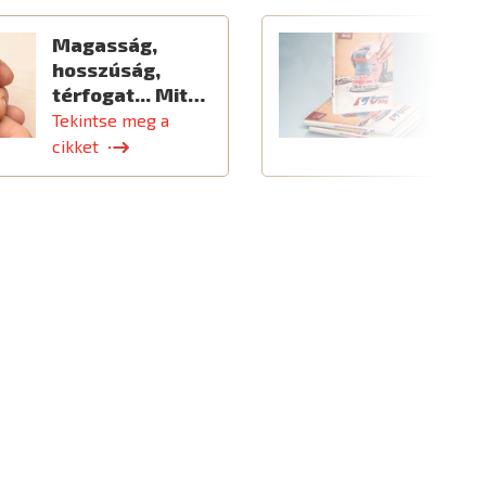
Magasság,
Ú
hosszúság,
térfogat... Mit…
Tekintse meg a
T
cikket
c