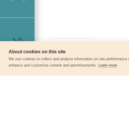
About cookies on this site
Szerviz
We use cookies to collect and analyse information on site performance 
enhance and customise content and advertisements.
Learn more
Egyéb termékek a kate