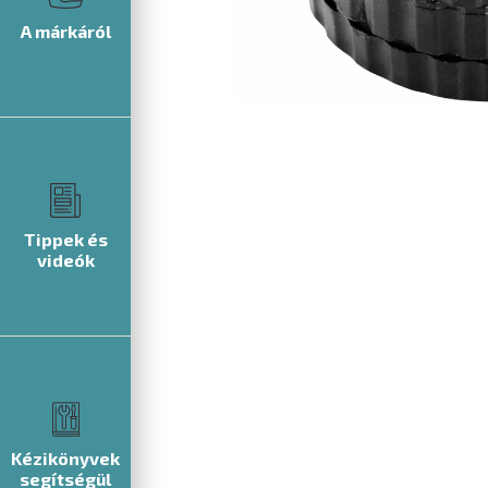
A márkáról
Tippek és
videók
Kézikönyvek
segítségül