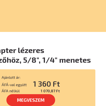
pter lézeres
zőhöz, 5/8", 1/4" menetes
Ajánlott ár:
1 360 Ft
ÁFÁ-val együtt
ÁFA nélkül
1 070,87 Ft
MEGVESZEM