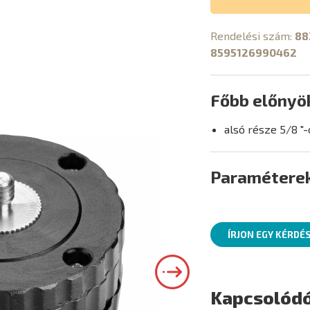
Rendelési szám:
88
8595126990462
Főbb előnyö
alsó része 5/8 "
Paramétere
ÍRJON EGY KÉRDÉ
Kapcsolódó