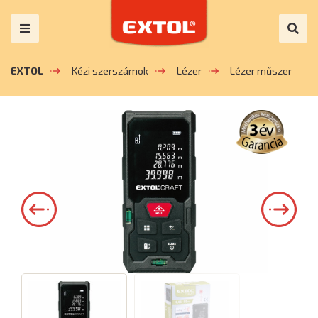
EXTOL
Kézi szerszámok
Lézer
Lézer műszer