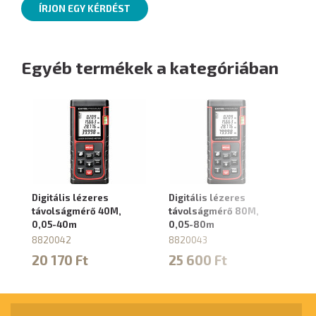
ÍRJON EGY KÉRDÉST
Egyéb termékek a kategóriában
Digitális lézeres
Digitális lézeres
Au
távolságmérő 40M,
távolságmérő 80M,
ví
0,05-40m
0,05-80m
8
8820042
8820043
2
20 170 Ft
25 600 Ft