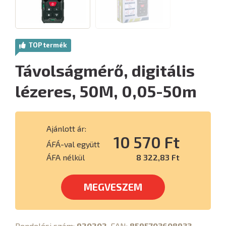
TOP termék
Távolságmérő, digitális
lézeres, 50M, 0,05-50m
Ajánlott ár:
10 570 Ft
ÁFÁ-val együtt
ÁFA nélkül
8 322,83 Ft
MEGVESZEM
Rendelési szám:
920202
, EAN:
8595703608933