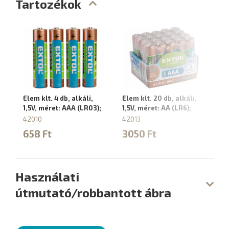
Tartozékok
Elem klt. 4 db, alkáli,
Elem klt. 20 db, alkáli,
1,5V, méret: AAA (LR03);
1,5V, méret: AA (LR6);
42010
42013
658 Ft
3050 Ft
Használati
útmutató/robbantott ábra