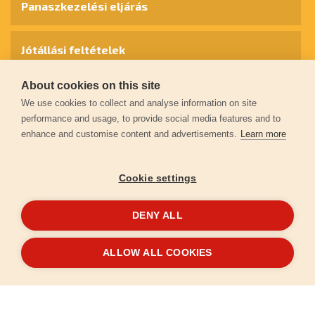
Panaszkezelési eljárás
Jótállási feltételek
About cookies on this site
Személyes adatok védelme
We use cookies to collect and analyse information on site
performance and usage, to provide social media features and to
enhance and customise content and advertisements.
Learn more
Kapcsolat
Cookie settings
Garancia regisztráció
DENY ALL
© 2026
extol.hu
- Minden jog fenntartva
ALLOW ALL COOKIES
Létrehozta
FEO