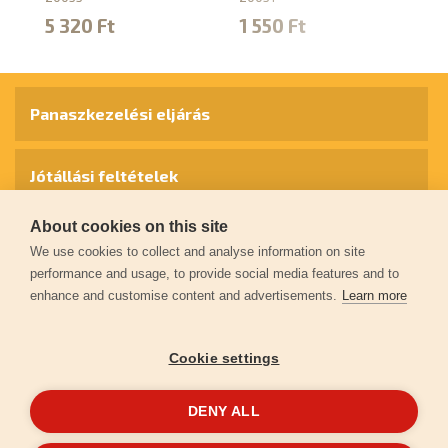
5 320 Ft
1 550 Ft
2
Panaszkezelési eljárás
Jótállási feltételek
About cookies on this site
Személyes adatok védelme
We use cookies to collect and analyse information on site
performance and usage, to provide social media features and to
enhance and customise content and advertisements.
Learn more
Kapcsolat
Cookie settings
Garancia regisztráció
DENY ALL
© 2026
extol.hu
- Minden jog fenntartva