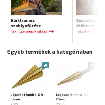
Elektromos
Csiszológép,
szablyafűrész
többet tud
Tekintse meg a cikket
Tekintse meg a c
Egyéb termékek a kategóriában
Lépcsős fémfúró, O 4-
Lépcsős fémfúró, O 4-
Lé
32mm
12mm
2
20055
20051
2