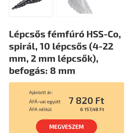
Lépcsős fémfúró HSS-Co,
spirál, 10 lépcsős (4-22
mm, 2 mm lépcsők),
befogás: 8 mm
Ajánlott ár:
7 820 Ft
ÁFÁ-val együtt
ÁFA nélkül
6 157,48 Ft
MEGVESZEM