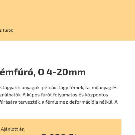
s fúrók
fémfúró, O 4-20mm
k lágyabb anyagok, például lágy fémek, fa, műanyag és
ználhatók. A kúpos fúrót folyamatos és központos
 fúrására tervezték, a fémlemez deformációja nélkül. A
.
Ajánlott ár: