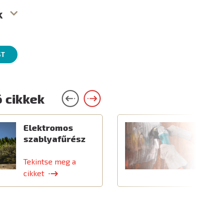
k
ST
 cikkek
Elektromos
C
szablyafűrész
a
t
Tekintse meg a
T
cikket
c