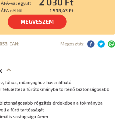
2 030 Ft
ÁFÁ-val együtt
ÁFA nélkül
1 598,43 Ft
MEGVESZEM
053
, EAN:
Megosztás:
k
z, fához, műanyaghoz használható
 felülettel a fúrótokmányba történő biztonságosabb
a biztonságosabb rögzítés érdekében a tokmányba
veli a fúró tartósságát
ximális vastagsága 4mm