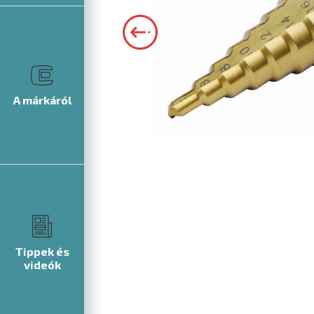
A márkáról
Tippek és
videók