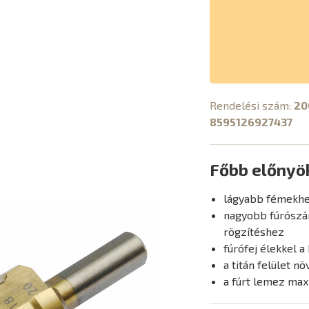
Rendelési szám:
20
8595126927437
Főbb előnyö
lágyabb fémekhe
nagyobb fúrószár
rögzítéshez
fúrófej élekkel 
a titán felület nö
a fúrt lemez ma