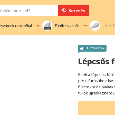
Keresés
rszámok tartozékai
Fúrók és vésők
Lépcső
TOP termék
Lépcsős 
Ezek a lépcsős fúró
plexi fúrásához has
furatokra és lyukak
fúrók újraélezhetők