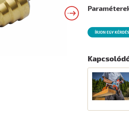
Paramétere
ÍRJON EGY KÉRDÉ
Kapcsolódó