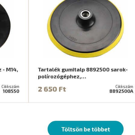
 - M14,
Tartalék gumitalp 8892500 sarok-
polírozógéphez,…
Cikkszám
Cikkszám
2 650 Ft
108550
8892500A
Töltsön be többet