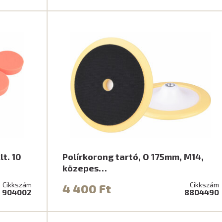
t. 10
Polírkorong tartó, O 175mm, M14,
közepes…
Cikkszám
Cikkszám
4 400 Ft
904002
8804490