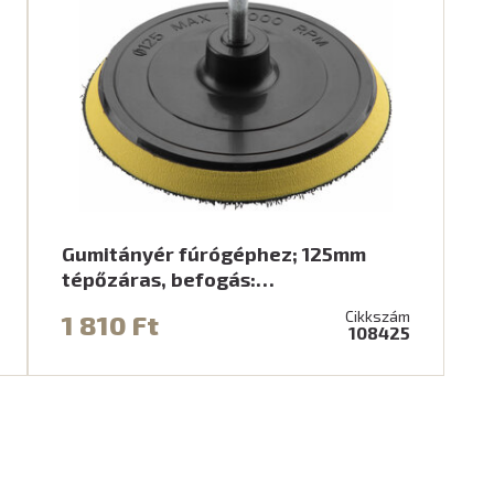
Gumitányér fúrógéphez; 125mm
tépőzáras, befogás:…
Cikkszám
1 810 Ft
108425