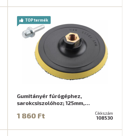
TOP termék
Gumitányér fúrógéphez,
sarokcsiszolóhoz; 125mm,…
Cikkszám
1 860 Ft
108530