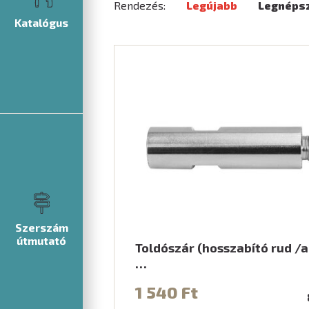
Rendezés:
Legújabb
Legnéps
Katalógus
Szerszám
útmutató
Toldószár (hosszabító rud /
…
1 540 Ft