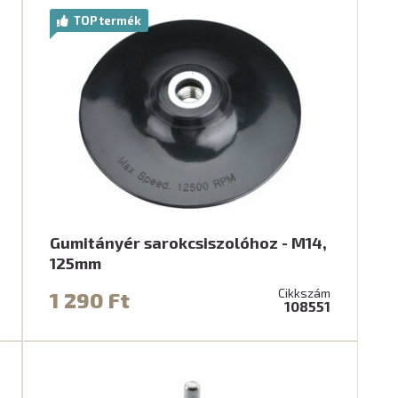
TOP termék
Gumitányér sarokcsiszolóhoz - M14,
125mm
Cikkszám
1 290 Ft
108551