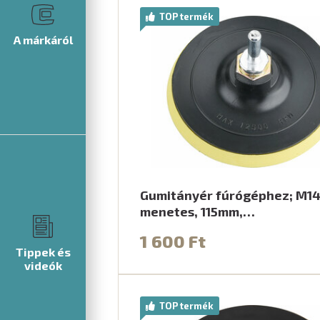
TOP termék
A márkáról
Gumitányér fúrógéphez; M1
menetes, 115mm,…
1 600 Ft
Tippek és
videók
TOP termék