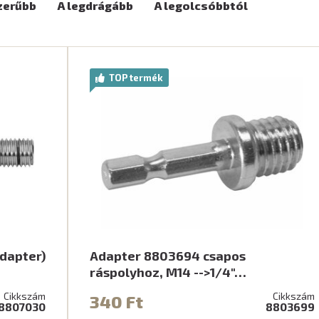
zerűbb
A legdrágább
A legolcsóbbtól
TOP termék
adapter)
Adapter 8803694 csapos
ráspolyhoz, M14 -->1/4"…
Cikkszám
Cikkszám
340 Ft
8807030
8803699