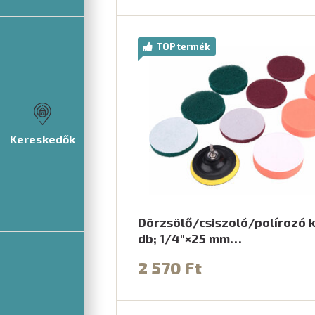
TOP termék
Kereskedők
Dörzsölő/csiszoló/polírozó kl
db; 1/4"×25 mm…
2 570 Ft