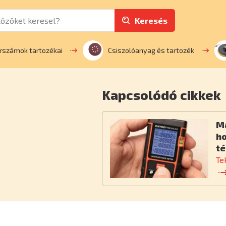
Keresés
rszámok tartozékai
Csiszolóanyag és tartozék
Kapcsolódó cikkek
M
h
té
Te