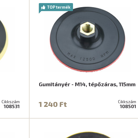
TOP termék
4
Gumitányér - M14, tépőzáras, 115mm
Cikkszám
Cikkszám
1 240 Ft
108531
108501