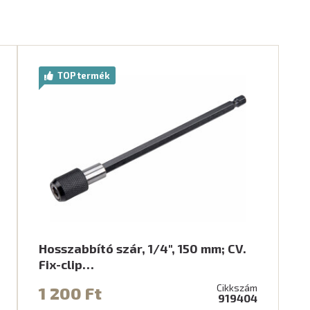
TOP termék
Hosszabbító szár, 1/4", 150 mm; CV.
Fix-clip…
Cikkszám
1 200 Ft
919404