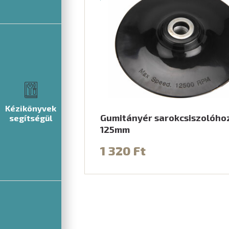
Kézikönyvek
Gumitányér sarokcsiszolóhoz
segítségül
125mm
1 320 Ft