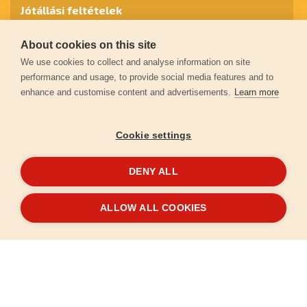
Jótállási feltételek
About cookies on this site
Személyes adatok védelme
We use cookies to collect and analyse information on site
performance and usage, to provide social media features and to
enhance and customise content and advertisements.
Learn more
Kapcsolat
Cookie settings
Garancia regisztráció
DENY ALL
© 2026
extol.hu
- Minden jog fenntartva
ALLOW ALL COOKIES
Létrehozta
FEO