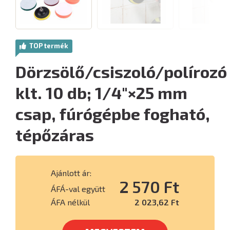
TOP termék
Dörzsölő/csiszoló/polírozó
klt. 10 db; 1/4"×25 mm
csap, fúrógépbe fogható,
tépőzáras
Ajánlott ár:
2 570 Ft
ÁFÁ-val együtt
ÁFA nélkül
2 023,62 Ft