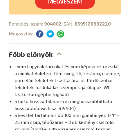
MEGVESZEM
Rendelési szám:
904002
, EAN:
8595126992220
Megosztás:
Főbb előnyök
-nem hagynak karcokat és nem képeznek rozsdát
a munkafelületen -fém, üveg, kő, kerámia, csempe,
porcelán felületek tisztítására, pl. fűrdőszobai
felületek, fürdőkádak, csempék, járólapok, WC-
k stb. -fúrógépbe fogható
a tartó hossza 150mm-rel meghosszabbítható
hosszabbítóval (csz. 919404)
a készlet tartalma: 1 db 100 mm gumitányér, 1/4" ×
25 mm csap, tépőzáras + 3 db kemény csiszoló
korong (zöld) + 3 db közepes csiszoló korong