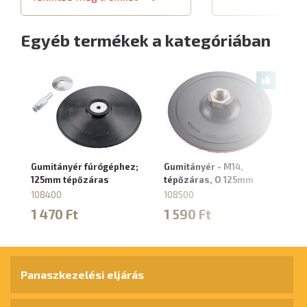
Egyéb termékek a kategóriában
Gumitányér fúrógéphez;
Gumitányér - M14,
Ad
125mm tépőzáras
tépőzáras, O 125mm
dr
be
108400
108500
fú
1 470 Ft
1 590 Ft
10
2
Panaszkezelési eljárás