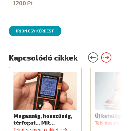
1200 Ft
ÍRJON EGY KÉRDÉST
Kapcsolódó cikkek
Magasság, hosszúság,
Új katalógus
térfogat... Mit…
Tekintse meg a c
Tekintse meg a cikket