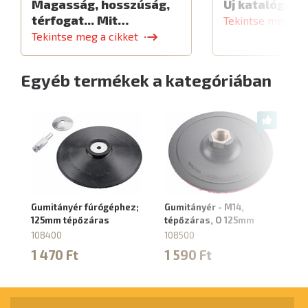
Magasság, hosszúság,
Új katalógus
térfogat... Mit…
Tekintse meg a c
Tekintse meg a cikket
Egyéb termékek a kategóriában
Gumitányér fúrógéphez;
Gumitányér - M14,
Ad
125mm tépőzáras
tépőzáras, O 125mm
dr
be
108400
108500
fú
1 470 Ft
1 590 Ft
10
2