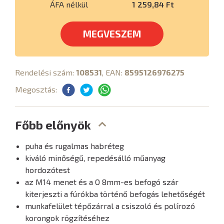
ÁFA nélkül
1 259,84 Ft
MEGVESZEM
Rendelési szám:
108531
, EAN:
8595126976275
Megosztás:
Főbb előnyök
puha és rugalmas habréteg
kiváló minőségű, repedésálló műanyag
hordozótest
az M14 menet és a O 8mm-es befogó szár
kiterjeszti a fúrókba történő befogás lehetőségét
munkafelület tépőzárral a csiszoló és polírozó
korongok rögzítéséhez