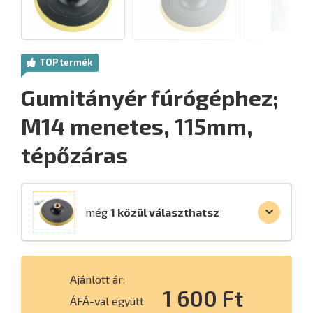
TOP termék
Gumitányér fúrógéphez;
M14 menetes, 115mm,
tépőzáras
még
1 közül választhatsz
Ajánlott ár:
1 600 Ft
ÁFÁ-val együtt