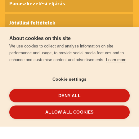
Panaszkezelési eljárás
Jótállási feltételek
About cookies on this site
Személyes adatok védelme
We use cookies to collect and analyse information on site
performance and usage, to provide social media features and to
enhance and customise content and advertisements.
Learn more
Kapcsolat
Cookie settings
Garancia regisztráció
DENY ALL
© 2026
extol.hu
- Minden jog fenntartva
ALLOW ALL COOKIES
Létrehozta
FEO