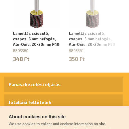
Lamellás csiszoló,
Lamellás csiszoló,
La
csapos, 6 mm befogás,
csapos, 6 mm befogás,
cs
Alu-Oxid, 20×20mm; P40
Alu-Oxid, 20×20mm; P60
Al
8803360
8803361
8
348 Ft
350 Ft
3
Panaszkezelési eljárás
Jótállási feltételek
About cookies on this site
Személyes adatok védelme
We use cookies to collect and analyse information on site