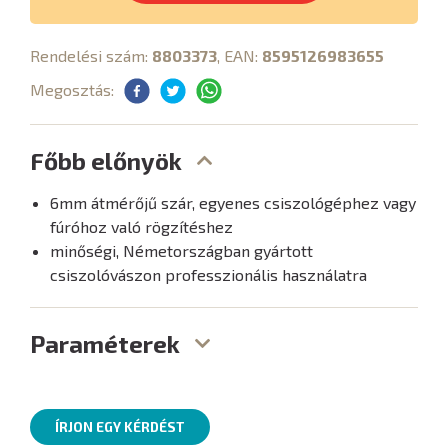
Rendelési szám:
8803373
, EAN:
8595126983655
Megosztás:
Főbb előnyök
6mm átmérőjű szár, egyenes csiszológéphez vagy
fúróhoz való rögzítéshez
minőségi, Németországban gyártott
csiszolóvászon professzionális használatra
Paraméterek
ÍRJON EGY KÉRDÉST