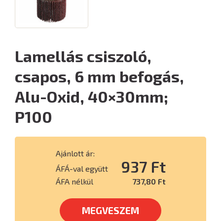
Lamellás csiszoló,
csapos, 6 mm befogás,
Alu-Oxid, 40×30mm;
P100
Ajánlott ár:
937 Ft
ÁFÁ-val együtt
ÁFA nélkül
737,80 Ft
MEGVESZEM