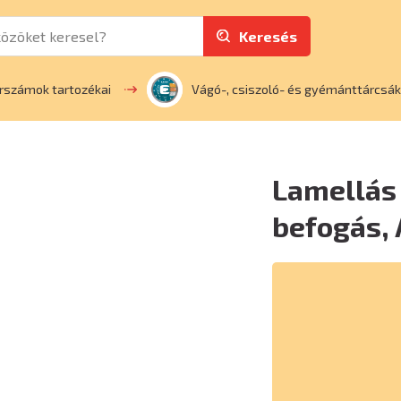
Keresés
rszámok tartozékai
Vágó-, csiszoló- és gyémánttárcsák
Lamellás 
befogás,