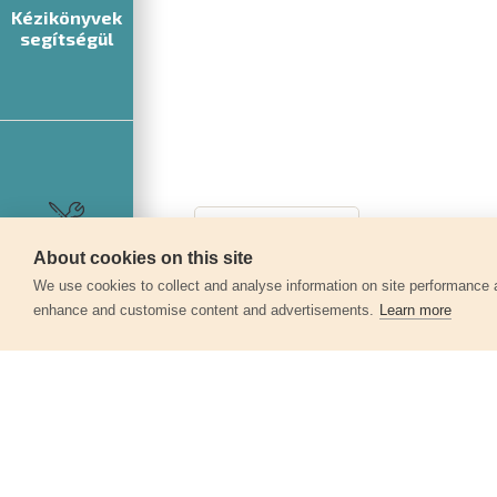
Kézikönyvek
segítségül
Szerviz
About cookies on this site
We use cookies to collect and analyse information on site performance 
enhance and customise content and advertisements.
Learn more
Egyéb termékek a kate