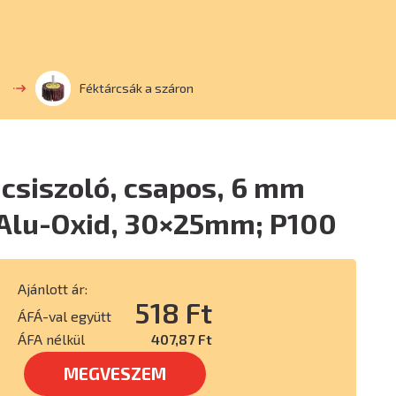
Féktárcsák a száron
csiszoló, csapos, 6 mm
 Alu-Oxid, 30×25mm; P100
Ajánlott ár:
518 Ft
ÁFÁ-val együtt
ÁFA nélkül
407,87 Ft
MEGVESZEM