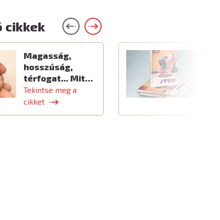
 cikkek
Magasság,
Ú
hosszúság,
térfogat... Mit…
Tekintse meg a
T
cikket
c