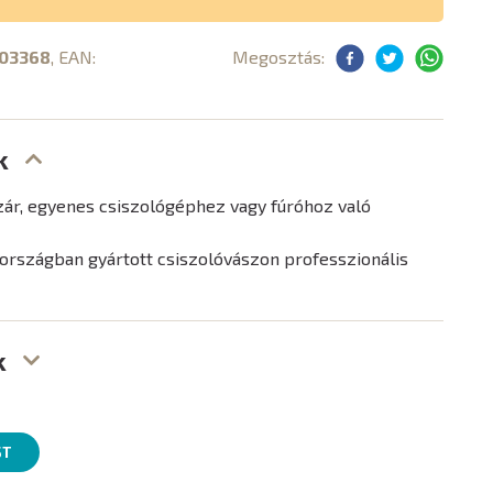
03368
, EAN:
Megosztás:
k
ár, egyenes csiszológéphez vagy fúróhoz való
rszágban gyártott csiszolóvászon professzionális
k
ST