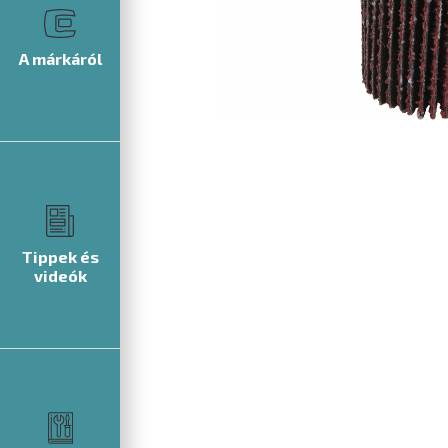
A márkáról
Tippek és
videók