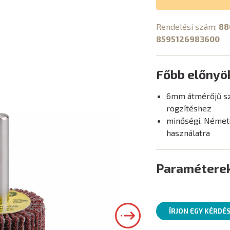
Rendelési szám:
88
8595126983600
Főbb előnyö
6mm átmérőjű sz
rögzítéshez
minőségi, Németo
használatra
Paramétere
ÍRJON EGY KÉRDÉ