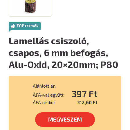
TOP termék
Lamellás csiszoló,
csapos, 6 mm befogás,
Alu-Oxid, 20×20mm; P80
Ajánlott ár:
397 Ft
ÁFÁ-val együtt
ÁFA nélkül
312,60 Ft
MEGVESZEM