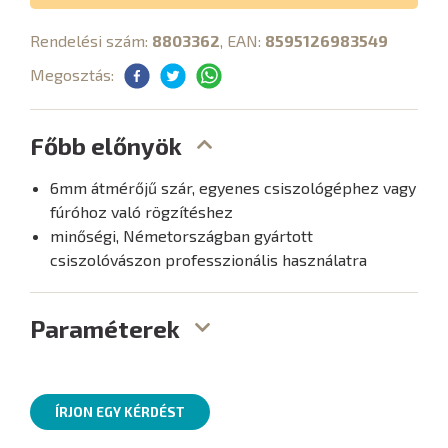
Rendelési szám:
8803362
, EAN:
8595126983549
Megosztás:
Főbb előnyök
6mm átmérőjű szár, egyenes csiszológéphez vagy
fúróhoz való rögzítéshez
minőségi, Németországban gyártott
csiszolóvászon professzionális használatra
Paraméterek
ÍRJON EGY KÉRDÉST