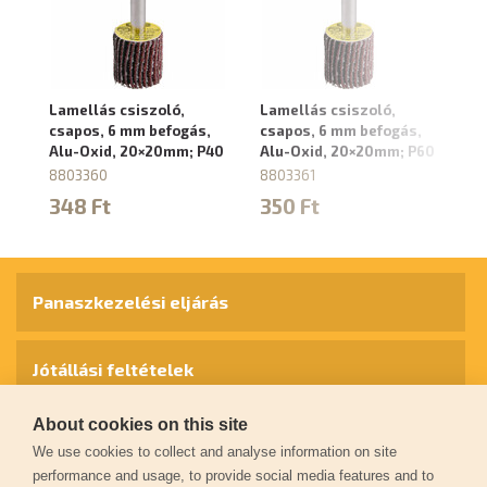
Lamellás csiszoló,
Lamellás csiszoló,
La
csapos, 6 mm befogás,
csapos, 6 mm befogás,
cs
Alu-Oxid, 20×20mm; P40
Alu-Oxid, 20×20mm; P60
Al
P
8803360
8803361
8
348 Ft
350 Ft
3
Panaszkezelési eljárás
Jótállási feltételek
About cookies on this site
Személyes adatok védelme
We use cookies to collect and analyse information on site
performance and usage, to provide social media features and to