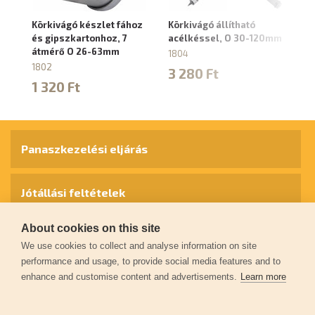
Körkivágó készlet fához
Körkivágó állítható
Kö
és gipszkartonhoz, 7
acélkéssel, O 30-120mm
és
átmérő O 26-63mm
á
1804
1802
18
3 280 Ft
1 320 Ft
3
Panaszkezelési eljárás
Jótállási feltételek
About cookies on this site
Személyes adatok védelme
We use cookies to collect and analyse information on site
performance and usage, to provide social media features and to
enhance and customise content and advertisements.
Learn more
Kapcsolat