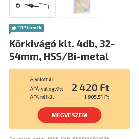
TOP termék
Körkivágó klt. 4db, 32-
54mm, HSS/Bi-metal
Ajánlott ár:
2 420 Ft
ÁFÁ-val együtt
ÁFA nélkül
1 905,51 Ft
MEGVESZEM
Rendelési szám:
1808
, EAN:
8595126914574