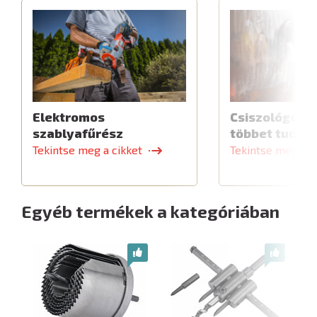
Elektromos
Csiszológép,
szablyafűrész
többet tud
Tekintse meg a cikket
Tekintse meg a c
Egyéb termékek a kategóriában