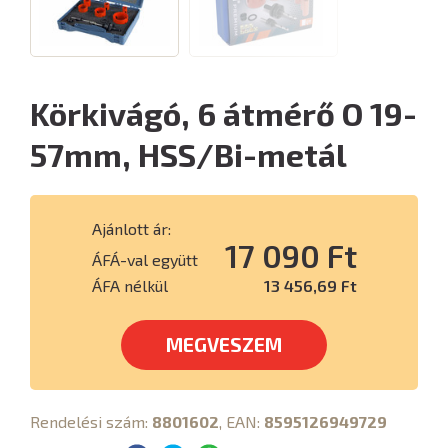
Körkivágó, 6 átmérő O 19-
57mm, HSS/Bi-metál
Ajánlott ár:
17 090 Ft
ÁFÁ-val együtt
ÁFA nélkül
13 456,69 Ft
MEGVESZEM
Rendelési szám:
8801602
, EAN:
8595126949729