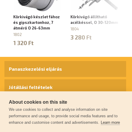
Körkivágó készlet fához
Körkivágó állítható
Kö
és gipszkartonhoz, 7
acélkéssel, O 30-120mm
és
átmérő O 26-63mm
á
1804
1802
18
3 280 Ft
1 320 Ft
3
Panaszkezelési eljárás
Jótállási feltételek
About cookies on this site
Személyes adatok védelme
We use cookies to collect and analyse information on site
performance and usage, to provide social media features and to
enhance and customise content and advertisements.
Learn more
Kapcsolat