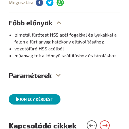
Megosztás:
Főbb előnyök
bimetál fúrótest HSS acél fogakkal és lyukakkal a
falon a fúrt anyag hatékony eltávolításához
vezetőfúró HSS acélból
műanyag tok a könnyű szállításhoz és tároláshoz
Paraméterek
ÍRJON EGY KÉRDÉST
Kapcsolódó cikkek