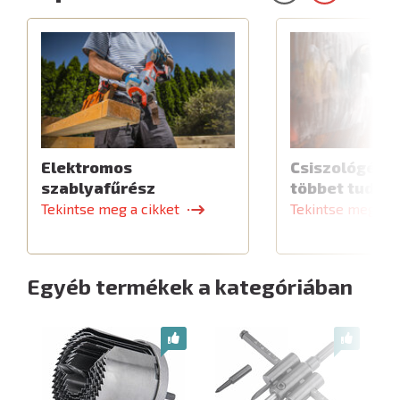
Elektromos
Csiszológép,
szablyafűrész
többet tud
Tekintse meg a cikket
Tekintse meg a c
Egyéb termékek a kategóriában