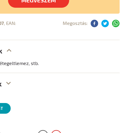
MEGVESZEM
07
, EAN:
Megosztás:
k
rétegeltlemez, stb.
k
ST