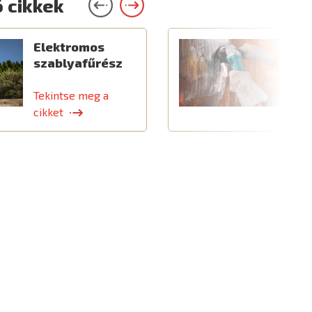
 cikkek
Elektromos
C
szablyafűrész
a
t
Tekintse meg a
T
cikket
c