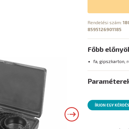
Rendelési szám:
18
8595126901185
Főbb előnyö
fa, gipszkarton, 
Paramétere
ÍRJON EGY KÉRDÉ