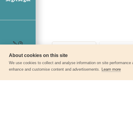
About cookies on this site
Szerviz
We use cookies to collect and analyse information on site performance 
enhance and customise content and advertisements.
Learn more
Egyéb termékek a kate