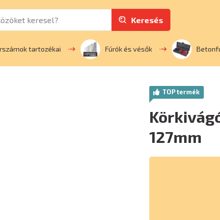
Keresés
rszámok tartozékai
Fúrók és vésők
Betonf
TOP termék
Körkivágó
127mm