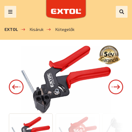
EXTOL
Kisáruk
Kötegelők
360°