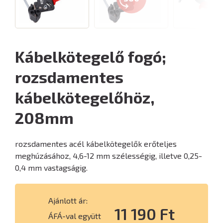
Kábelkötegelő fogó;
rozsdamentes
kábelkötegelőhöz,
208mm
rozsdamentes acél kábelkötegelők erőteljes
meghúzásához, 4,6-12 mm szélességig, illetve 0,25-
0,4 mm vastagságig.
Ajánlott ár:
11 190 Ft
ÁFÁ-val együtt