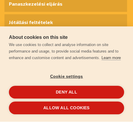
Panaszkezelési eljárás
Jótállási feltételek
About cookies on this site
Személyes adatok védelme
We use cookies to collect and analyse information on site
performance and usage, to provide social media features and to
enhance and customise content and advertisements.
Learn more
Kapcsolat
Cookie settings
Garancia regisztráció
DENY ALL
© 2026
extol.hu
- Minden jog fenntartva
ALLOW ALL COOKIES
Létrehozta
FEO