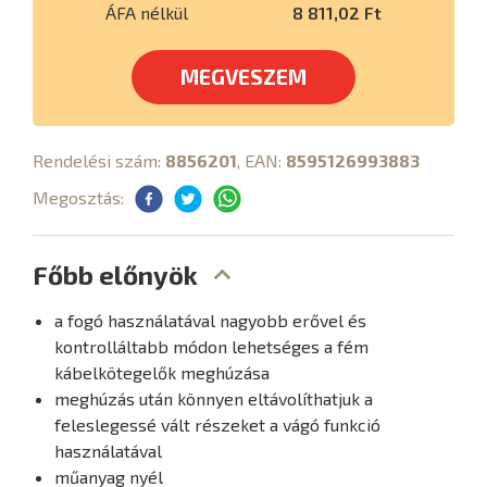
ÁFA nélkül
8 811,02 Ft
MEGVESZEM
Rendelési szám:
8856201
, EAN:
8595126993883
Megosztás:
Főbb előnyök
a fogó használatával nagyobb erővel és
kontrolláltabb módon lehetséges a fém
kábelkötegelők meghúzása
meghúzás után könnyen eltávolíthatjuk a
feleslegessé vált részeket a vágó funkció
használatával
műanyag nyél