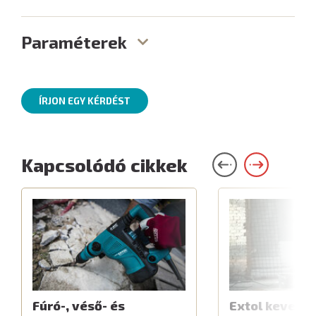
Paraméterek
ÍRJON EGY KÉRDÉST
Kapcsolódó cikkek
Fúró-, véső- és
Extol keverők