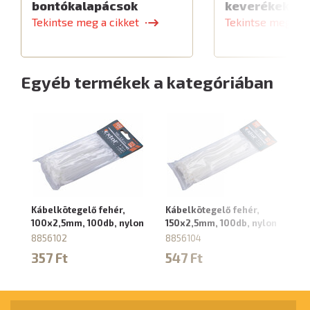
bontókalapácsok
keverékekhe
Tekintse meg a cikket
Tekintse meg a c
Egyéb termékek a kategóriában
Kábelkötegelő fehér,
Kábelkötegelő fehér,
Ká
100x2,5mm, 100db, nylon
150x2,5mm, 100db, nylon
2
ny
8856102
8856104
88
357 Ft
547 Ft
1