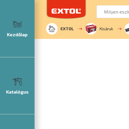
EXTOL
Kisáruk
Kezdőlap
Katalógus