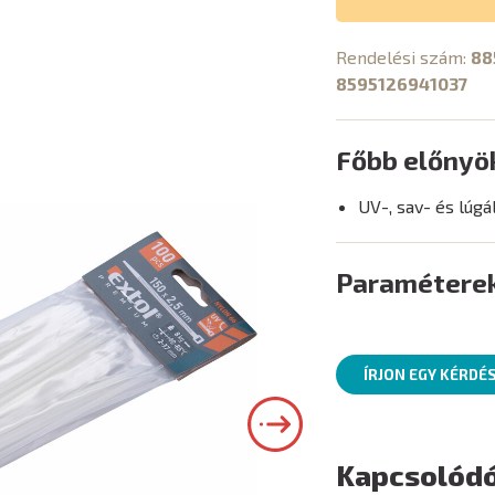
Rendelési szám:
88
8595126941037
Főbb előnyö
UV-, sav- és lúgá
Paramétere
ÍRJON EGY KÉRDÉ
Kapcsolódó