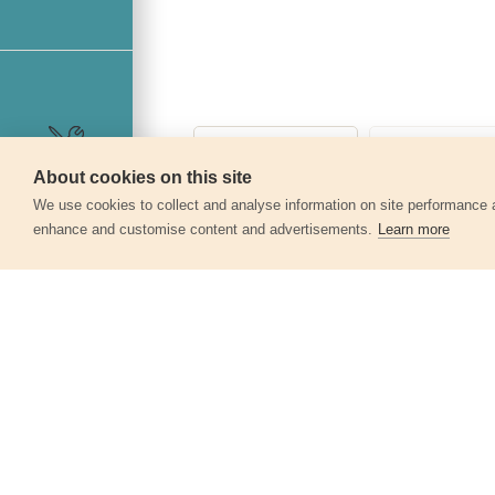
About cookies on this site
Szerviz
We use cookies to collect and analyse information on site performance 
enhance and customise content and advertisements.
Learn more
Egyéb termékek a kate