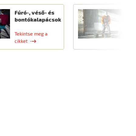
Fúró-, véső- és
E
bontókalapácsok
é
k
Tekintse meg a
T
cikket
c