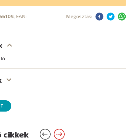
56104
, EAN:
Megosztás:
k
lló
k
ST
 cikkek