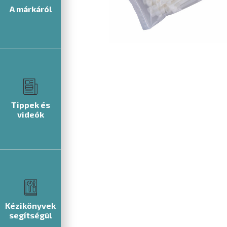
A márkáról
Tippek és
videók
Kézikönyvek
segítségül