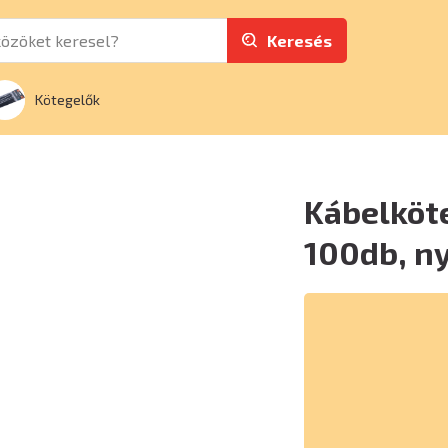
Keresés
Kötegelők
Kábelköt
100db, n