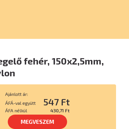
egelő fehér, 150x2,5mm,
ylon
Ajánlott ár:
547 Ft
ÁFÁ-val együtt
ÁFA nélkül
430,71 Ft
MEGVESZEM