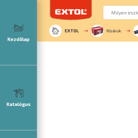
EXTOL
Kisáruk
Kezdőlap
Katalógus