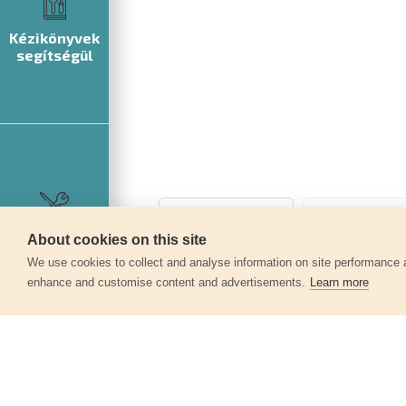
Kézikönyvek
segítségül
Szerviz
About cookies on this site
We use cookies to collect and analyse information on site performance 
enhance and customise content and advertisements.
Learn more
Egyéb termékek a kate