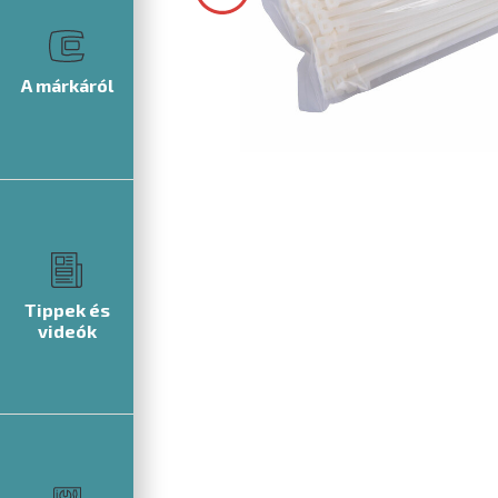
A márkáról
Tippek és
videók