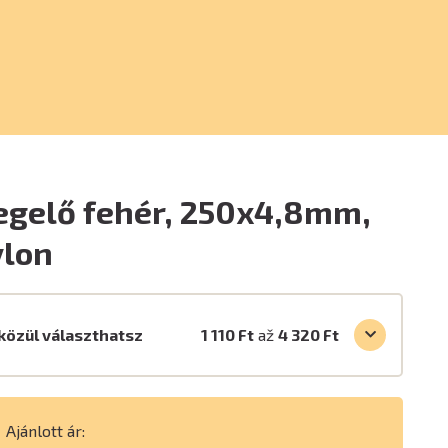
egelő fehér, 250x4,8mm,
ylon
közül választhatsz
1 110 Ft
až
4 320 Ft
Ajánlott ár: