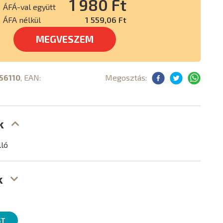
1 980 Ft
ÁFÁ-val együtt
ÁFA nélkül
1 559,06 Ft
MEGVESZEM
56110
, EAN:
Megosztás:
k
lló
k
ST