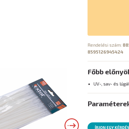
Rendelési szám:
88
8595126945424
Főbb előnyö
UV-, sav- és lúgá
Paramétere
ÍRJON EGY KÉRDÉ