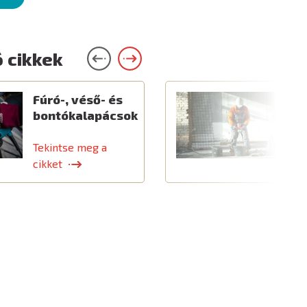
 cikkek
Fúró-, véső- és
E
bontókalapácsok
é
k
Tekintse meg a
T
cikket
c