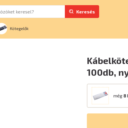
Keresés
Kötegelők
Kábelköt
100db, n
még
8 