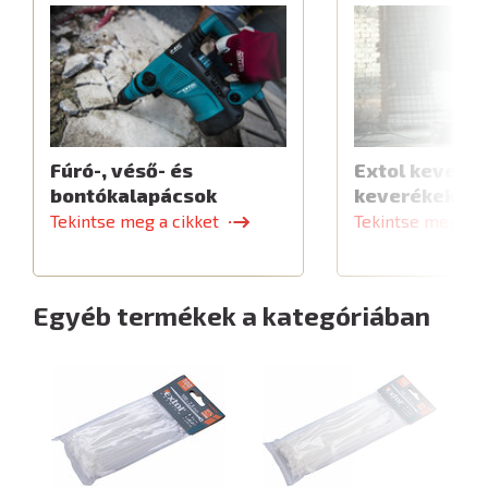
Fúró-, véső- és
Extol keverők
bontókalapácsok
keverékekhe
Tekintse meg a cikket
Tekintse meg a c
Egyéb termékek a kategóriában