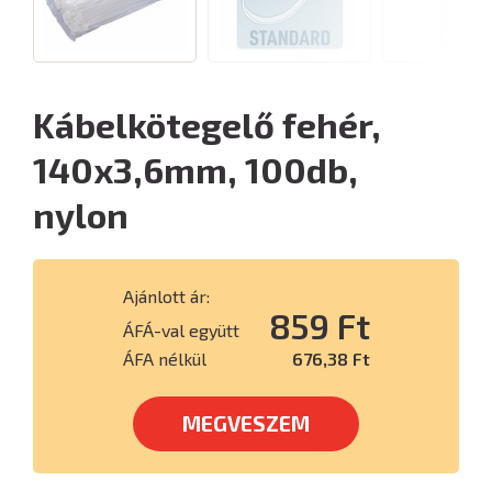
Kábelkötegelő fehér,
140x3,6mm, 100db,
nylon
Ajánlott ár:
859 Ft
ÁFÁ-val együtt
ÁFA nélkül
676,38 Ft
MEGVESZEM