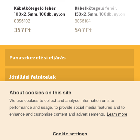
Kábelkötegelő fehér,
Kábelkötegelő fehér,
Ká
100x2,5mm, 100db, nylon
150x2,5mm, 100db, nylon
2
ny
8856102
8856104
88
357 Ft
547 Ft
1
Panaszkezelési eljárás
Jótállási feltételek
About cookies on this site
Személyes adatok védelme
We use cookies to collect and analyse information on site
performance and usage, to provide social media features and to
enhance and customise content and advertisements.
Learn more
Kapcsolat
Cookie settings
Garancia regisztráció