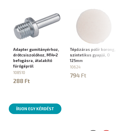
Adapter gumitányérhoz,
Tépőzáras polír korong,
drótcsiszolóhoz, M14×2
szintetikus gyapjú, O
befogásra, átalakító
125mm
fúrógépről
10624
108510
794 Ft
288 Ft
ÍRJON EGY KÉRDÉST