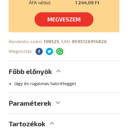
ÁFA nélkül
1 244,09 Ft
MEGVESZEM
Rendelési szám:
108525
, EAN:
8595126914826
Megosztás:
Főbb előnyök
lágy és rugalmas habréteggel
Paraméterek
Tartozékok