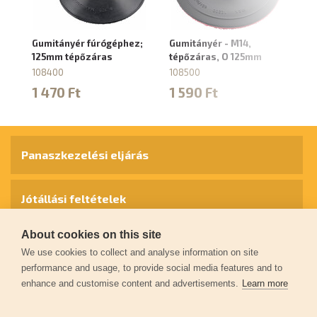
Gumitányér fúrógéphez;
Gumitányér - M14,
Ad
125mm tépőzáras
tépőzáras, O 125mm
dr
be
108400
108500
fú
1 470 Ft
1 590 Ft
10
2
Panaszkezelési eljárás
Jótállási feltételek
About cookies on this site
Személyes adatok védelme
We use cookies to collect and analyse information on site
performance and usage, to provide social media features and to
enhance and customise content and advertisements.
Learn more
Kapcsolat