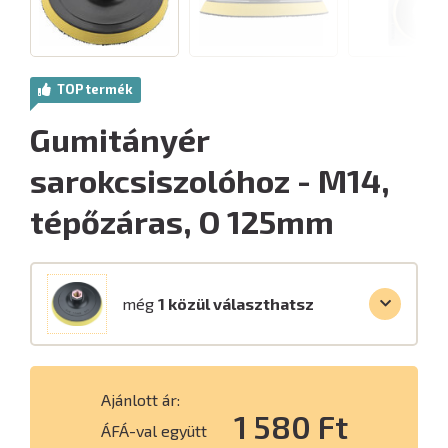
TOP termék
Gumitányér
sarokcsiszolóhoz - M14,
tépőzáras, O 125mm
még
1 közül választhatsz
Ajánlott ár:
1 580 Ft
ÁFÁ-val együtt