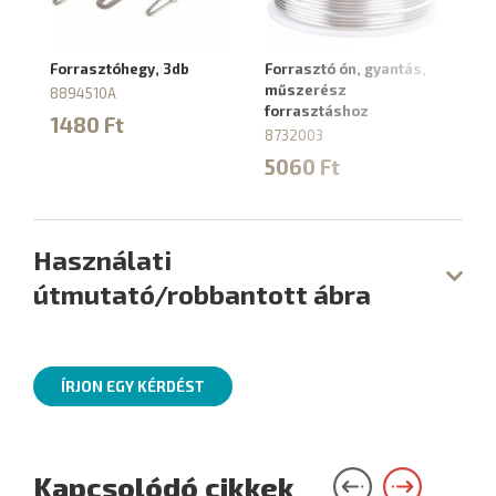
Forrasztóhegy, 3db
Forrasztó ón, gyantás,
műszerész
8894510A
forrasztáshoz
1480 Ft
8732003
5060 Ft
Használati
útmutató/robbantott ábra
ÍRJON EGY KÉRDÉST
Kapcsolódó cikkek