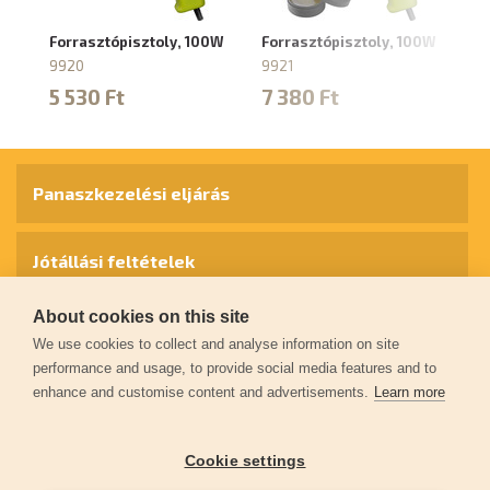
Forrasztópisztoly, 100W
Forrasztópisztoly, 100W
Fo
9920
9921
41
5 530 Ft
7 380 Ft
3
Panaszkezelési eljárás
Jótállási feltételek
About cookies on this site
Személyes adatok védelme
We use cookies to collect and analyse information on site
performance and usage, to provide social media features and to
enhance and customise content and advertisements.
Learn more
Kapcsolat
Cookie settings
Garancia regisztráció