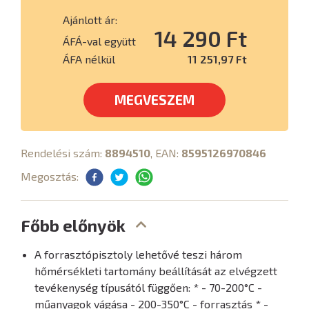
Ajánlott ár:
14 290 Ft
ÁFÁ-val együtt
ÁFA nélkül
11 251,97 Ft
MEGVESZEM
Rendelési szám:
8894510
, EAN:
8595126970846
Megosztás:
Főbb előnyök
A forrasztópisztoly lehetővé teszi három
hőmérsékleti tartomány beállítását az elvégzett
tevékenység típusától függően: * - 70-200°C -
műanyagok vágása - 200-350°C - forrasztás * -