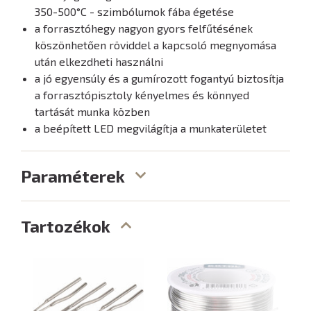
350-500°C - szimbólumok fába égetése
a forrasztóhegy nagyon gyors felfűtésének
köszönhetően röviddel a kapcsoló megnyomása
után elkezdheti használni
a jó egyensúly és a gumírozott fogantyú biztosítja
a forrasztópisztoly kényelmes és könnyed
tartását munka közben
a beépített LED megvilágítja a munkaterületet
Paraméterek
Tartozékok