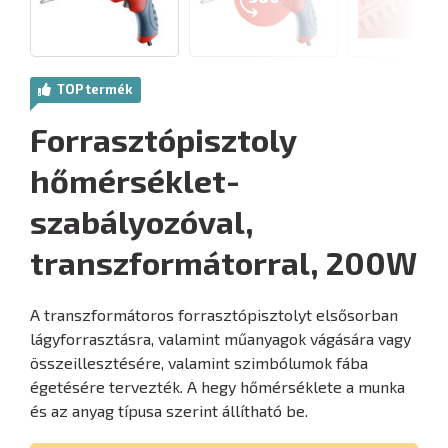
TOP termék
Forrasztópisztoly
hőmérséklet-
szabályozóval,
transzformátorral, 200W
A transzformátoros forrasztópisztolyt elsősorban
lágyforrasztásra, valamint műanyagok vágására vagy
összeillesztésére, valamint szimbólumok fába
égetésére tervezték. A hegy hőmérséklete a munka
és az anyag típusa szerint állítható be.