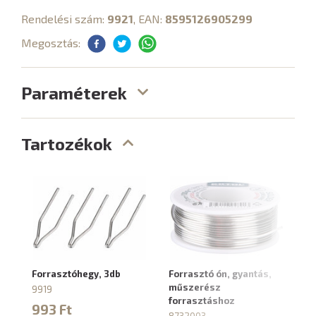
Rendelési szám:
9921
, EAN:
8595126905299
Megosztás:
Paraméterek
Tartozékok
Forrasztóhegy, 3db
Forrasztó ón, gyantás,
műszerész
9919
forrasztáshoz
993 Ft
8732003