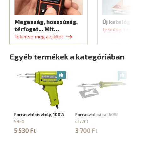
Magasság, hosszúság,
Új katalógus
térfogat... Mit…
Tekintse meg a c
Tekintse meg a cikket
Egyéb termékek a kategóriában
Forrasztópisztoly, 100W
Forrasztó páka, 60W
Tr
fo
9920
417201
9
5 530 Ft
3 700 Ft
6