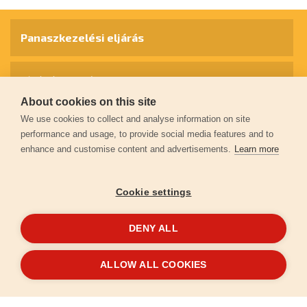
Panaszkezelési eljárás
Jótállási feltételek
About cookies on this site
We use cookies to collect and analyse information on site
Személyes adatok védelme
performance and usage, to provide social media features and to
enhance and customise content and advertisements.
Learn more
Kapcsolat
Cookie settings
Garancia regisztráció
DENY ALL
© 2026
extol.hu
- Minden jog fenntartva
ALLOW ALL COOKIES
Létrehozta
FEO