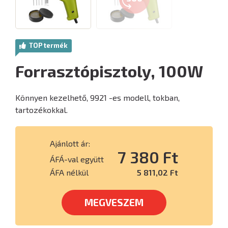
TOP termék
Forrasztópisztoly, 100W
Könnyen kezelhető, 9921 -es modell, tokban,
tartozékokkal.
Ajánlott ár:
7 380 Ft
ÁFÁ-val együtt
ÁFA nélkül
5 811,02 Ft
MEGVESZEM