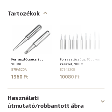
Tartozékok
Forrasztócsúcs 2db,
Forrasztócsúcs, 10db-os
Fo
900M
készlet, 900M
m
fo
8794520A
8794520B
8
1960 Ft
10080 Ft
5
Használati
útmutató/robbantott ábra