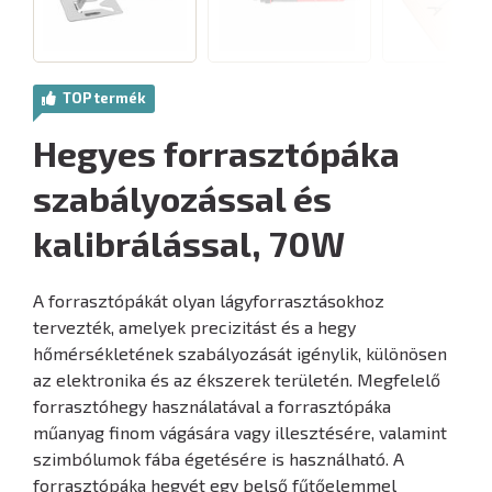
TOP termék
Hegyes forrasztópáka
szabályozással és
kalibrálással, 70W
A forrasztópákát olyan lágyforrasztásokhoz
tervezték, amelyek precizitást és a hegy
hőmérsékletének szabályozását igénylik, különösen
az elektronika és az ékszerek területén. Megfelelő
forrasztóhegy használatával a forrasztópáka
műanyag finom vágására vagy illesztésére, valamint
szimbólumok fába égetésére is használható. A
forrasztópáka hegyét egy belső fűtőelemmel