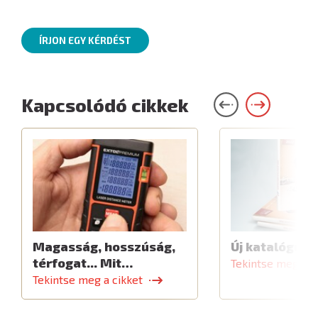
ÍRJON EGY KÉRDÉST
Kapcsolódó cikkek
Magasság, hosszúság,
Új katalógus
térfogat... Mit…
Tekintse meg a c
Tekintse meg a cikket