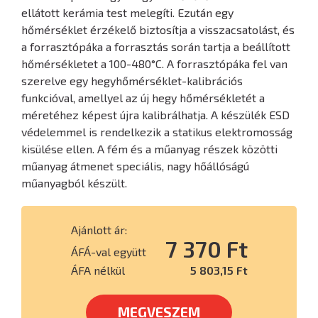
ellátott kerámia test melegíti. Ezután egy
hőmérséklet érzékelő biztosítja a visszacsatolást, és
a forrasztópáka a forrasztás során tartja a beállított
hőmérsékletet a 100-480°C. A forrasztópáka fel van
szerelve egy hegyhőmérséklet-kalibrációs
funkcióval, amellyel az új hegy hőmérsékletét a
méretéhez képest újra kalibrálhatja. A készülék ESD
védelemmel is rendelkezik a statikus elektromosság
kisülése ellen. A fém és a műanyag részek közötti
műanyag átmenet speciális, nagy hőállóságú
műanyagból készült.
Ajánlott ár:
7 370 Ft
ÁFÁ-val együtt
ÁFA nélkül
5 803,15 Ft
MEGVESZEM