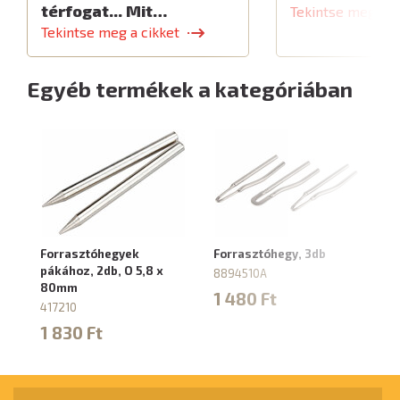
térfogat... Mit…
Tekintse meg a c
Tekintse meg a cikket
Egyéb termékek a kategóriában
Forrasztóhegyek
Forrasztóhegy, 3db
Fo
pákához, 2db, O 5,8 x
4
8894510A
80mm
8
1 480 Ft
417210
1
1 830 Ft