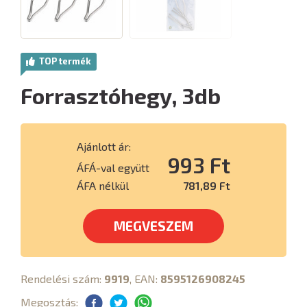
TOP termék
Forrasztóhegy, 3db
Ajánlott ár:
993 Ft
ÁFÁ-val együtt
ÁFA nélkül
781,89 Ft
MEGVESZEM
Rendelési szám:
9919
, EAN:
8595126908245
Megosztás: