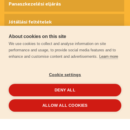
Panaszkezelési eljárás
Jótállási feltételek
About cookies on this site
Személyes adatok védelme
We use cookies to collect and analyse information on site
performance and usage, to provide social media features and to
enhance and customise content and advertisements.
Learn more
Kapcsolat
Cookie settings
Garancia regisztráció
DENY ALL
© 2026
extol.hu
- Minden jog fenntartva
ALLOW ALL COOKIES
Létrehozta
FEO