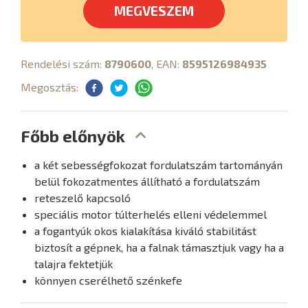
MEGVESZEM
Rendelési szám:
8790600
, EAN:
8595126984935
Megosztás:
Főbb előnyök
a két sebességfokozat fordulatszám tartományán
belül fokozatmentes állítható a fordulatszám
reteszelő kapcsoló
speciális motor túlterhelés elleni védelemmel
a fogantyúk okos kialakítása kiváló stabilitást
biztosít a gépnek, ha a falnak támasztjuk vagy ha a
talajra fektetjük
könnyen cserélhető szénkefe