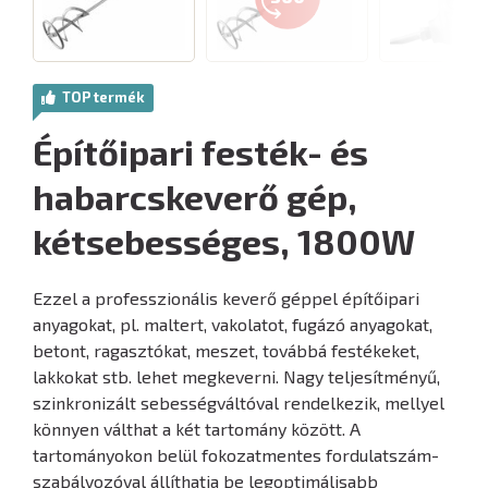
TOP termék
Építőipari festék- és
habarcskeverő gép,
kétsebességes, 1800W
Ezzel a professzionális keverő géppel építőipari
anyagokat, pl. maltert, vakolatot, fugázó anyagokat,
betont, ragasztókat, meszet, továbbá festékeket,
lakkokat stb. lehet megkeverni. Nagy teljesítményű,
szinkronizált sebességváltóval rendelkezik, mellyel
könnyen válthat a két tartomány között. A
tartományokon belül fokozatmentes fordulatszám-
szabályozóval állíthatja be legoptimálisabb