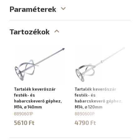
Paraméterek
Tartozékok
Tartalék keverőszár
Tartalék keverőszár
Fe
festék- és
festék- és
ha
habarcskeverő géphez,
habarcskeverő géphez,
ho
M14, ⌀ 140mm
M14, ⌀ 120mm
ke
6
8890601P
8890600P
8
5610 Ft
4790 Ft
4