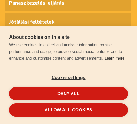
Panaszkezelési eljárás
Jótállási feltételek
About cookies on this site
Személyes adatok védelme
We use cookies to collect and analyse information on site
performance and usage, to provide social media features and to
enhance and customise content and advertisements.
Learn more
Kapcsolat
Cookie settings
Garancia regisztráció
DENY ALL
© 2026
extol.hu
- Minden jog fenntartva
ALLOW ALL COOKIES
Létrehozta
FEO