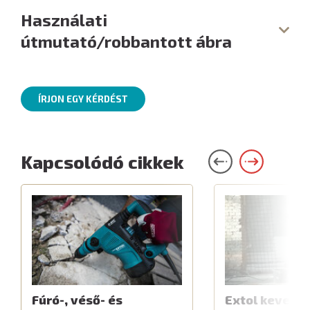
Használati
útmutató/robbantott ábra
ÍRJON EGY KÉRDÉST
Kapcsolódó cikkek
Fúró-, véső- és
Extol keverők