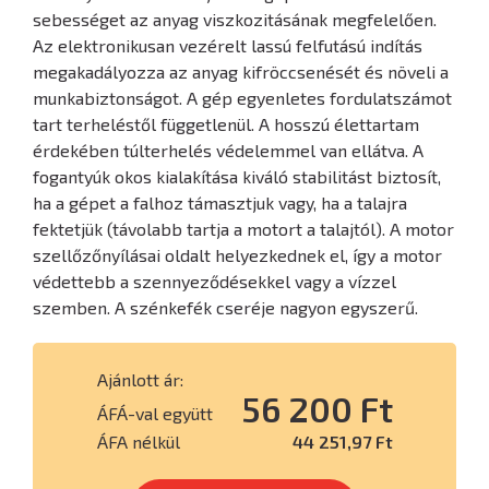
sebességet az anyag viszkozitásának megfelelően.
Az elektronikusan vezérelt lassú felfutású indítás
megakadályozza az anyag kifröccsenését és növeli a
munkabiztonságot. A gép egyenletes fordulatszámot
tart terheléstől függetlenül. A hosszú élettartam
érdekében túlterhelés védelemmel van ellátva. A
fogantyúk okos kialakítása kiváló stabilitást biztosít,
ha a gépet a falhoz támasztjuk vagy, ha a talajra
fektetjük (távolabb tartja a motort a talajtól). A motor
szellőzőnyílásai oldalt helyezkednek el, így a motor
védettebb a szennyeződésekkel vagy a vízzel
szemben. A szénkefék cseréje nagyon egyszerű.
Ajánlott ár:
56 200 Ft
ÁFÁ-val együtt
ÁFA nélkül
44 251,97 Ft