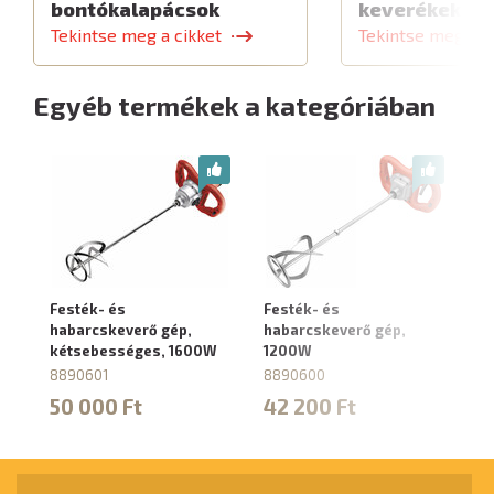
bontókalapácsok
keverékekhe
Tekintse meg a cikket
Tekintse meg a c
Egyéb termékek a kategóriában
Festék- és
Festék- és
habarcskeverő gép,
habarcskeverő gép,
kétsebességes, 1600W
1200W
8890601
8890600
50 000 Ft
42 200 Ft