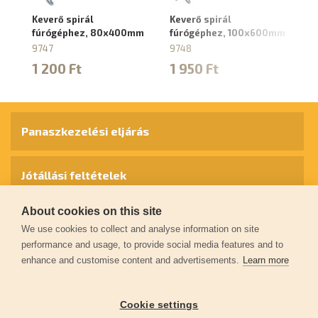
Keverő spirál
Keverő spirál
Ta
fúrógéphez, 80x400mm
fúrógéphez, 100x600mm
fe
ha
9747
9748
M1
1 200 Ft
1 950 Ft
8
5
Panaszkezelési eljárás
Jótállási feltételek
About cookies on this site
Személyes adatok védelme
We use cookies to collect and analyse information on site
performance and usage, to provide social media features and to
enhance and customise content and advertisements.
Learn more
Kapcsolat
Cookie settings
Garancia regisztráció