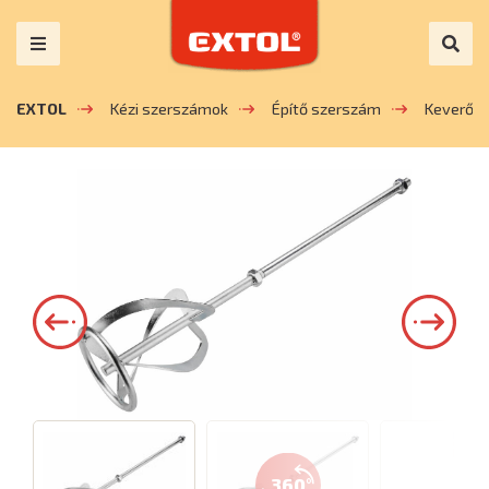
EXTOL
Kézi szerszámok
Építő szerszám
Keverő
360°