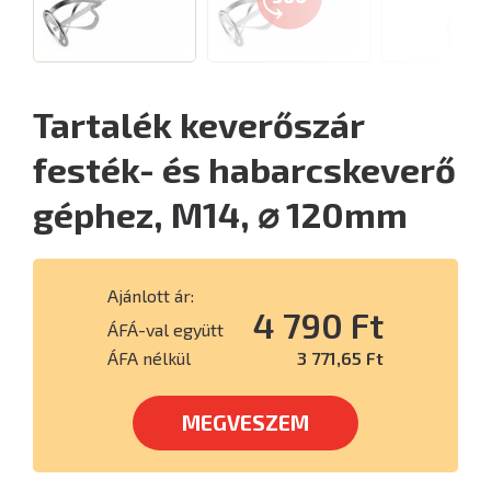
Tartalék keverőszár
festék- és habarcskeverő
géphez, M14, ⌀ 120mm
Ajánlott ár:
4 790 Ft
ÁFÁ-val együtt
ÁFA nélkül
3 771,65 Ft
MEGVESZEM