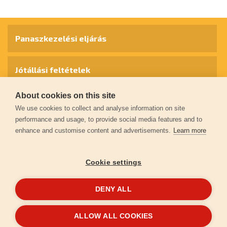
Panaszkezelési eljárás
Jótállási feltételek
About cookies on this site
Személyes adatok védelme
We use cookies to collect and analyse information on site
performance and usage, to provide social media features and to
enhance and customise content and advertisements.
Learn more
Kapcsolat
Cookie settings
Garancia regisztráció
DENY ALL
© 2026
extol.hu
- Minden jog fenntartva
ALLOW ALL COOKIES
Létrehozta
FEO