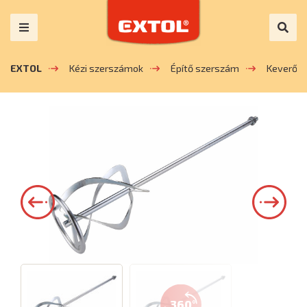
EXTOL
Kézi szerszámok
Építő szerszám
Keverő
360°