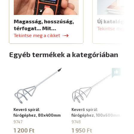
Magasság, hosszúság,
Új katalógus
térfogat... Mit…
Tekintse meg a c
Tekintse meg a cikket
Egyéb termékek a kategóriában
Keverő spirál
Keverő spirál
SD
fúrógéphez, 80x400mm
fúrógéphez, 100x600mm
f
9747
9748
70
1 200 Ft
1 950 Ft
1