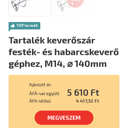
TOP termék
Tartalék keverőszár
festék- és habarcskeverő
géphez, M14, ⌀ 140mm
Ajánlott ár:
5 610 Ft
ÁFÁ-val együtt
ÁFA nélkül
4 417,32 Ft
MEGVESZEM