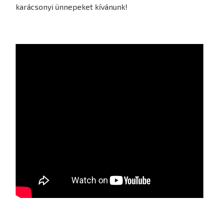
karácsonyi ünnepeket kívánunk!