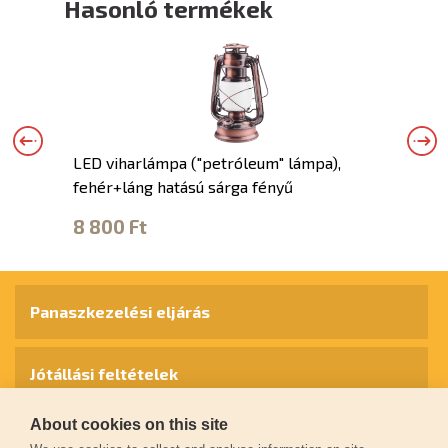
Hasonló termékek
LED viharlámpa ("petróleum" lámpa),
fehér+láng hatású sárga fényű
8 800 Ft
Panaszkezelési eljárás
Jótállási feltételek
About cookies on this site
Személyes adatok védelme