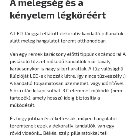
A melegség és a
kényelem légköréért
A LED-lánggal ellátott dekoratív kandalló pillanatok
alatt meleg hangulatot teremt otthonodban.
Van egy remek karácsony előtti tippünk számodra! A
pislákoló tűzzel működő kandallók már tavaly
karácsonykor is nagy sikert arattak. A tűz valósághű
illúzióját LED-ek hozzák létre, így nincs tűzveszély :)
A kandalló folyamatosan üzemelhet, vagy időzítővel
6 óra után kikapcsolhat. 3 C elemmel működik (nem
tartozék), amely hosszú ideig biztosítja a
működését.
És hogy jobban érzékeltessük, milyen hangulatot
teremtenek ezek a dekoratív kandallók, van egy
rövid videónk... Békés, szép pillanatokkal teli