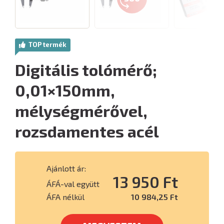
TOP termék
Digitális tolómérő;
0,01×150mm,
mélységmérővel,
rozsdamentes acél
Ajánlott ár:
13 950 Ft
ÁFÁ-val együtt
ÁFA nélkül
10 984,25 Ft