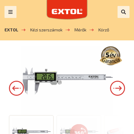
EXTOL
Kézi szerszámok
Mérők
Körző
360°