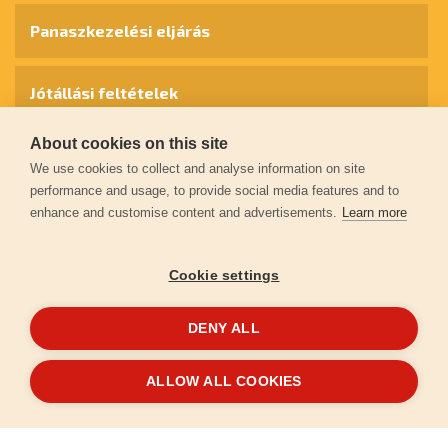
Panaszkezelési eljárás
Jótállási feltételek
About cookies on this site
Személyes adatok védelme
We use cookies to collect and analyse information on site
performance and usage, to provide social media features and to
enhance and customise content and advertisements.
Learn more
Kapcsolat
Cookie settings
Garancia regisztráció
DENY ALL
© 2026
extol.hu
- Minden jog fenntartva
ALLOW ALL COOKIES
Létrehozta
FEO