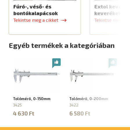
Fúró-, véső- és
Extol keverők
bontókalapácsok
keverékekhe
Tekintse meg a cikket
Tekintse meg a c
Egyéb termékek a kategóriában
Tolómérő, 0-150mm
Tolómérő, 0-200mm
Di
fe
3425
3422
ta
4 630 Ft
6 580 Ft
8
2