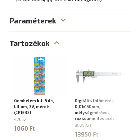
Paraméterek
Tartozékok
Gombelem klt. 5 db,
Digitális tolómérő;
Lítium, 3V, méret:
0,01×150mm,
(CR1632)
mélységmérővel,
rozsdamentes acél
42052
8825221
1060 Ft
13950 Ft