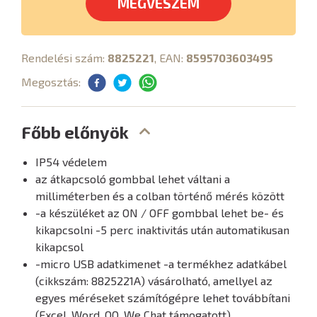
MEGVESZEM
Rendelési szám:
8825221
, EAN:
8595703603495
Megosztás:
Főbb előnyök
IP54 védelem
az átkapcsoló gombbal lehet váltani a
milliméterben és a colban történő mérés között
-a készüléket az ON / OFF gombbal lehet be- és
kikapcsolni -5 perc inaktivitás után automatikusan
kikapcsol
-micro USB adatkimenet -a termékhez adatkábel
(cikkszám: 8825221A) vásárolható, amellyel az
egyes méréseket számítógépre lehet továbbítani
(Excel, Word, QQ, We Chat támogatott)