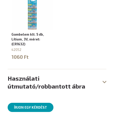
Gombelem klt. 5 db,
Lítium, 3V, méret:
(CR1632)
42052
1060 Ft
Használati
útmutató/robbantott ábra
ÍRJON EGY KÉRDÉST