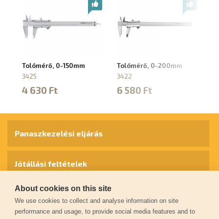
Tolómérő, 0-150mm
Tolómérő, 0-200mm
Di
1
3425
3422
m
4 630 Ft
6 580 Ft
m
9
4
Panaszkezelési eljárás
Jótállási feltételek
About cookies on this site
Személyes adatok védelme
We use cookies to collect and analyse information on site
performance and usage, to provide social media features and to