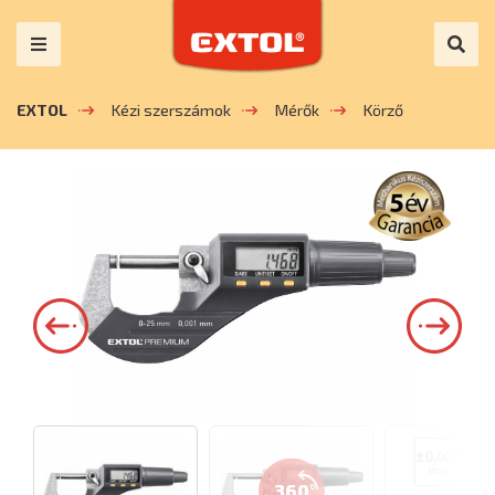
EXTOL
Kézi szerszámok
Mérők
Körző
360°