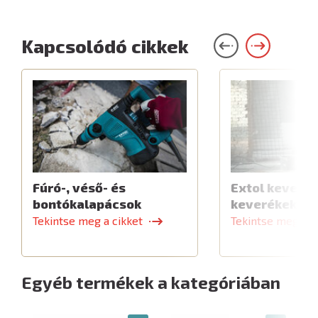
Kapcsolódó cikkek
Fúró-, véső- és
Extol keverők
bontókalapácsok
keverékekhe
Tekintse meg a cikket
Tekintse meg a c
Egyéb termékek a kategóriában