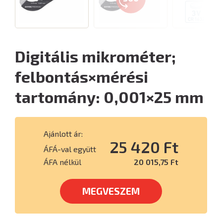
Digitális mikrométer;
felbontás×mérési
tartomány: 0,001×25 mm
Ajánlott ár:
25 420 Ft
ÁFÁ-val együtt
ÁFA nélkül
20 015,75 Ft
MEGVESZEM