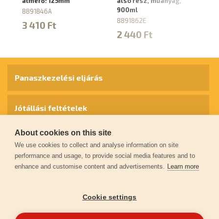
átmérő: 125mm
alsó rész, műanyag,
2 
900ml
8891846A
88
8891862E
3 410 Ft
2
2 440 Ft
Panaszkezelési eljárás
Jótállási feltételek
About cookies on this site
Személyes adatok védelme
We use cookies to collect and analyse information on site
performance and usage, to provide social media features and to
enhance and customise content and advertisements.
Learn more
Kapcsolat
Cookie settings
Garancia regisztráció