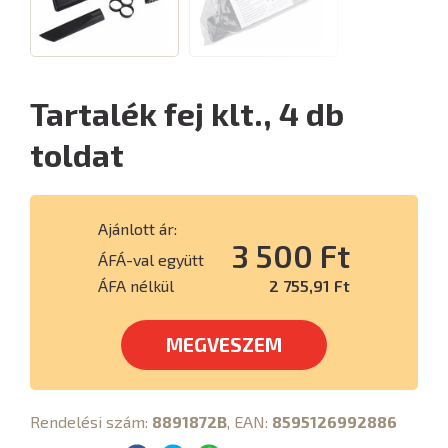
Tartalék fej klt., 4 db
toldat
Ajánlott ár:
3 500 Ft
ÁFÁ-val együtt
ÁFA nélkül
2 755,91 Ft
MEGVESZEM
Rendelési szám:
8891872B
, EAN:
8595126992886