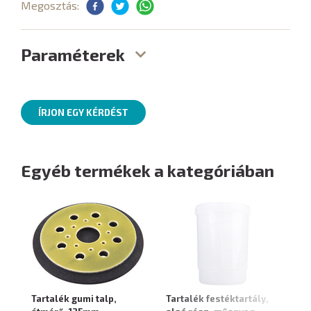
Megosztás:
Paraméterek
ÍRJON EGY KÉRDÉST
Egyéb termékek a kategóriában
Tartalék gumi talp,
Tartalék festéktartály,
Ta